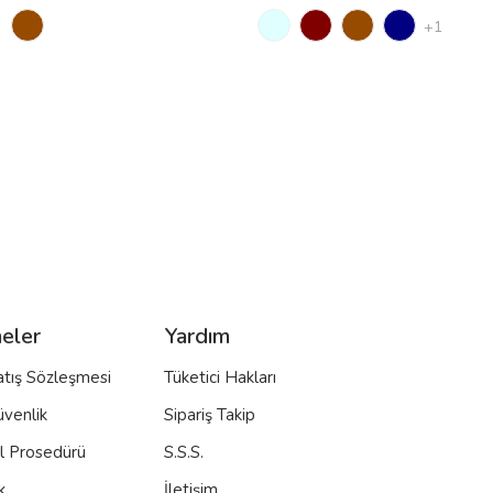
+1
eler
Yardım
atış Sözleşmesi
Tüketici Hakları
üvenlik
Sipariş Takip
al Prosedürü
S.S.S.
k
İletişim