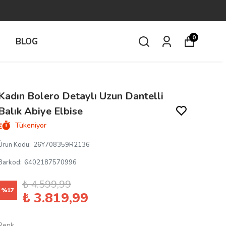
0
İ
BLOG
Kadın Bolero Detaylı Uzun Dantelli
Balık Abiye Elbise
Tükeniyor
Ürün Kodu
:
26Y708359R2136
Barkod
:
6402187570996
₺ 4.599,99
%
17
₺ 3.819,99
Renk