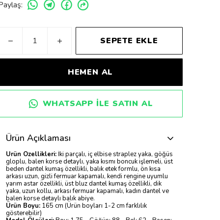
Paylaş
:
SEPETE EKLE
HEMEN AL
WHATSAPP ILE SATIN AL
Ürün Açıklaması
Ürün Özellikleri:
İki parçalı, iç elbise straplez yaka, göğüs
gloplu, balen korse detaylı, yaka kısmı boncuk işlemeli, üst
beden dantel kumaş özellikli, balık etek formlu, ön kısa
arkası uzun, gizli fermuar kapamalı, kendi rengine uyumlu
yarım astar özellikli, üst bluz dantel kumaş özellikli, dik
yaka, uzun kollu, arkası fermuar kapamalı, kadın dantel ve
balen korse detaylı balık abiye.
Ürün Boyu:
165 cm (Ürün boyları 1-2 cm farklılık
gösterebilir)