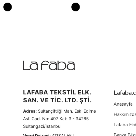
LAFABA TEKSTİL ELK.
Lafaba.
SAN. VE TİC. LTD. ŞTİ.
Anasayfa
Adres:
Sultançiftliği Mah. Eski Edirne
Hakkımızd
Asf. Cad. No: 497 Kat: 3 - 34265
Lafaba Eki
Sultangazi/İstanbul
Banka Bilgi
Vergi Dairesi:
ATIŞALANI