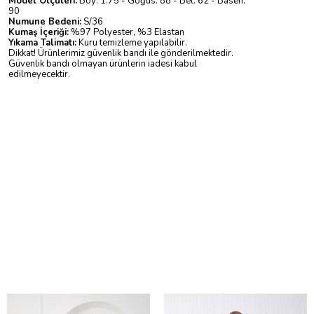
Model Ölçüleri:
Boy: 1.75 - Göğüs: 88 - Bel: 62 - Basen:
90
Numune Bedeni:
S/36
Kumaş İçeriği:
%97 Polyester, %3 Elastan
Yıkama Talimatı:
Kuru temizleme yapılabilir.
Dikkat! Ürünlerimiz güvenlik bandı ile gönderilmektedir.
Güvenlik bandı olmayan ürünlerin iadesi kabul
edilmeyecektir.