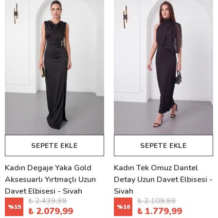
SEPETE EKLE
SEPETE EKLE
Kadın Degaje Yaka Gold
Kadın Tek Omuz Dantel
Aksesuarlı Yırtmaçlı Uzun
Detay Uzun Davet Elbisesi -
Davet Elbisesi - Siyah
Siyah
₺ 2.439,99
₺ 2.109,99
%
15
%
16
₺ 2.079,99
₺ 1.779,99