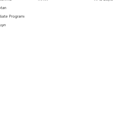
ptan
iliate Programı
ışın