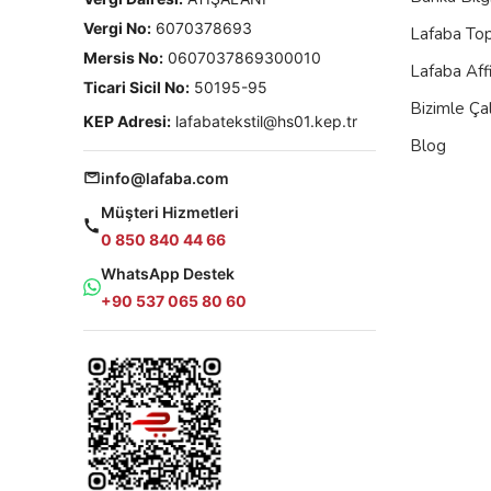
Vergi No:
6070378693
Lafaba To
Mersis No:
0607037869300010
Lafaba Aff
Ticari Sicil No:
50195-95
Bizimle Çal
KEP Adresi:
lafabatekstil@hs01.kep.tr
Blog
info@lafaba.com
Müşteri Hizmetleri
0 850 840 44 66
WhatsApp Destek
+90 537 065 80 60