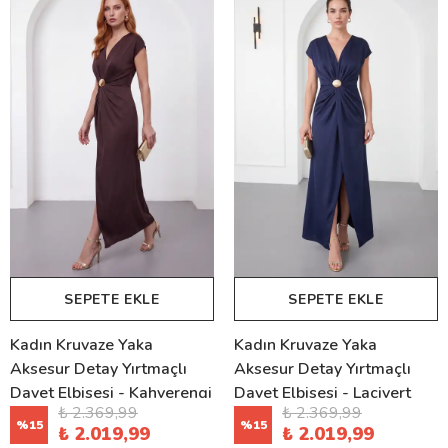
SEPETE EKLE
SEPETE EKLE
Kadın Kruvaze Yaka
Kadın Kruvaze Yaka
Aksesur Detay Yırtmaçlı
Aksesur Detay Yırtmaçlı
Davet Elbisesi - Kahverengi
Davet Elbisesi - Lacivert
₺ 2.369,99
₺ 2.369,99
%
15
%
15
₺ 2.019,99
₺ 2.019,99