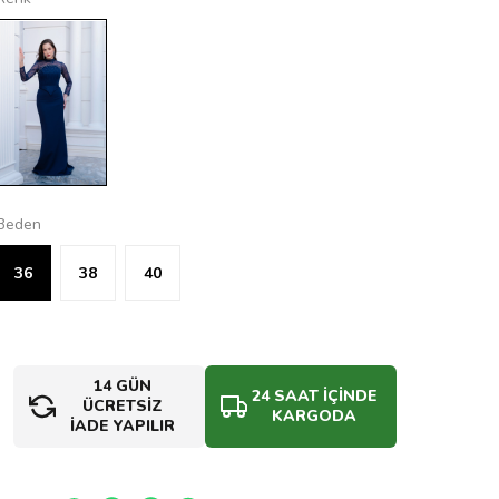
Beden
36
38
40
14 GÜN
24 SAAT İÇİNDE
ÜCRETSİZ
KARGODA
İADE YAPILIR