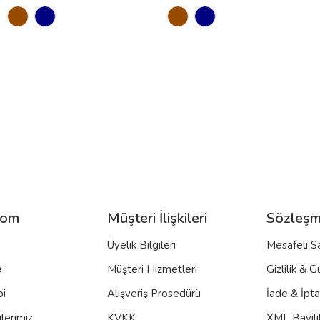
com
Müşteri İlişkileri
Sözleşm
Üyelik Bilgileri
Mesafeli S
a
Müşteri Hizmetleri
Gizlilik & G
bi
Alışveriş Prosedürü
İade & İpt
lerimiz
KVKK
XML Bayili