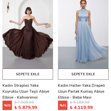
SEPETE EKLE
SEPETE EKLE
Kadın Straplez Yaka
Kadın Halter Yaka Drapeli
Kuyruklu Uzun Taşlı Abiye
Uzun Parlak Kumaş Abiye
Elbise - Kahverengi
Elbise - Bebe Mavi
₺ 7.509,99
₺ 5.189,99
%
22
%
21
₺ 5.879,99
₺ 4.119,99