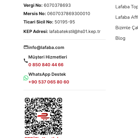
Vergi No:
6070378693
Lafaba To
Mersis No:
0607037869300010
Lafaba Aff
Ticari Sicil No:
50195-95
Bizimle Çal
KEP Adresi:
lafabatekstil@hs01.kep.tr
Blog
info@lafaba.com
Müşteri Hizmetleri
0 850 840 44 66
WhatsApp Destek
+90 537 065 80 60