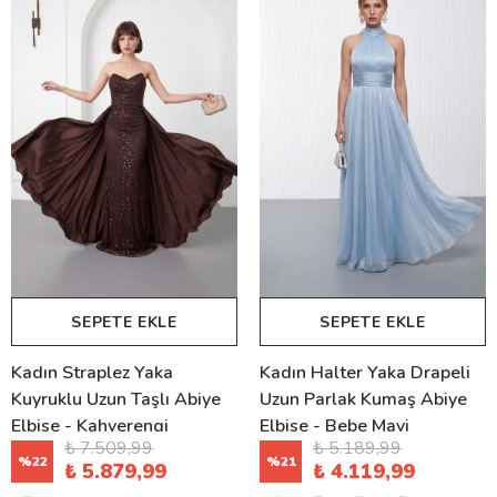
SEPETE EKLE
SEPETE EKLE
Kadın Straplez Yaka
Kadın Halter Yaka Drapeli
Kuyruklu Uzun Taşlı Abiye
Uzun Parlak Kumaş Abiye
Elbise - Kahverengi
Elbise - Bebe Mavi
₺ 7.509,99
₺ 5.189,99
%
22
%
21
₺ 5.879,99
₺ 4.119,99