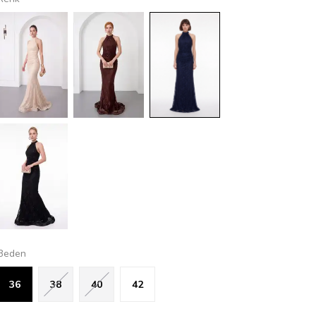
Beden
36
38
40
42