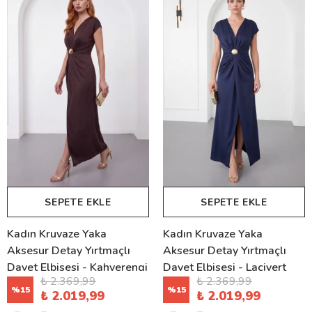
SEPETE EKLE
SEPETE EKLE
Kadın Kruvaze Yaka
Kadın Kruvaze Yaka
Aksesur Detay Yırtmaçlı
Aksesur Detay Yırtmaçlı
Davet Elbisesi - Kahverengi
Davet Elbisesi - Lacivert
₺ 2.369,99
₺ 2.369,99
%
15
%
15
₺ 2.019,99
₺ 2.019,99