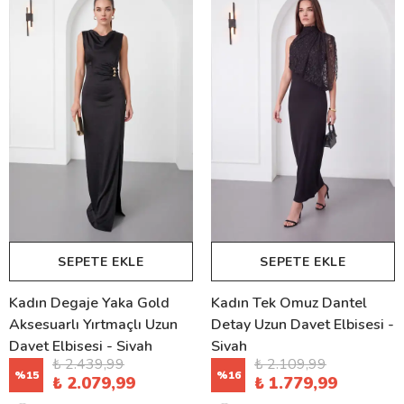
SEPETE EKLE
SEPETE EKLE
Kadın Degaje Yaka Gold
Kadın Tek Omuz Dantel
Aksesuarlı Yırtmaçlı Uzun
Detay Uzun Davet Elbisesi -
Davet Elbisesi - Siyah
Siyah
₺ 2.439,99
₺ 2.109,99
%
15
%
16
₺ 2.079,99
₺ 1.779,99