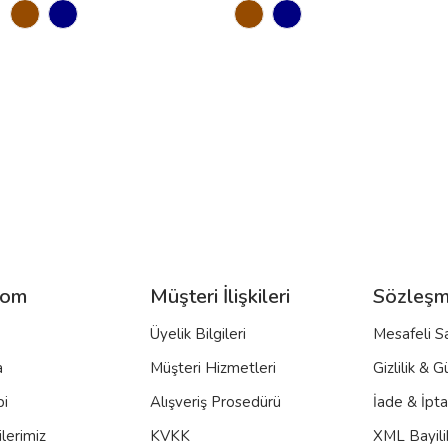
com
Müşteri İlişkileri
Sözleşm
Üyelik Bilgileri
Mesafeli S
a
Müşteri Hizmetleri
Gizlilik & G
bi
Alışveriş Prosedürü
İade & İpt
lerimiz
KVKK
XML Bayili