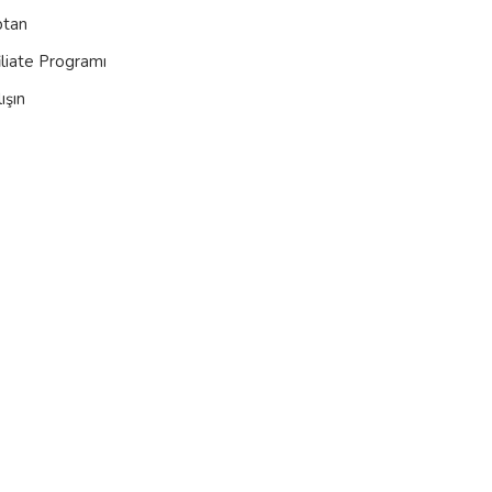
ptan
iliate Programı
ışın