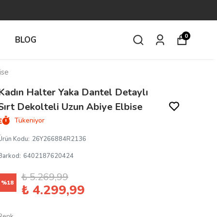
0
İ
BLOG
ise
Kadın Halter Yaka Dantel Detaylı
Sırt Dekolteli Uzun Abiye Elbise
Tükeniyor
Ürün Kodu
:
26Y266884R2136
Barkod
:
6402187620424
₺ 5.269,99
%
18
₺ 4.299,99
Renk