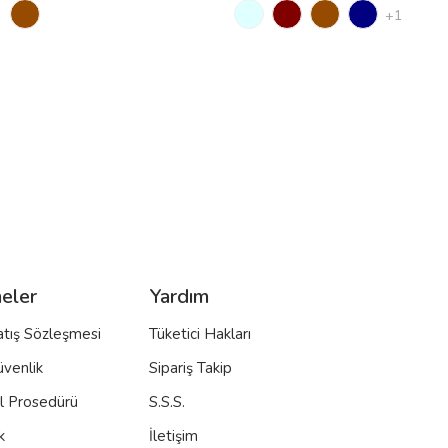
+1
eler
Yardım
atış Sözleşmesi
Tüketici Hakları
üvenlik
Sipariş Takip
al Prosedürü
S.S.S.
k
İletişim