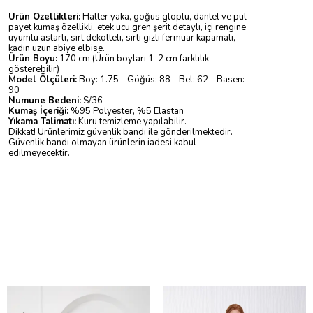
Ürün Özellikleri:
Halter yaka, göğüs gloplu, dantel ve pul
payet kumaş özellikli, etek ucu gren şerit detaylı, içi rengine
uyumlu astarlı, sırt dekolteli, sırtı gizli fermuar kapamalı,
kadın uzun abiye elbise.
Ürün Boyu:
170 cm (Ürün boyları 1-2 cm farklılık
gösterebilir)
Model Ölçüleri:
Boy: 1.75 - Göğüs: 88 - Bel: 62 - Basen:
90
Numune Bedeni:
S/36
Kumaş İçeriği:
%95 Polyester, %5 Elastan
Yıkama Talimatı:
Kuru temizleme yapılabilir.
Dikkat! Ürünlerimiz güvenlik bandı ile gönderilmektedir.
Güvenlik bandı olmayan ürünlerin iadesi kabul
edilmeyecektir.