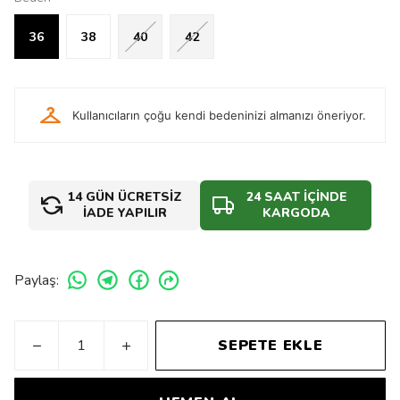
36
38
40
42
checkroom
Kullanıcıların çoğu kendi bedeninizi almanızı öneriyor.
14 GÜN ÜCRETSİZ
24 SAAT İÇİNDE
İADE YAPILIR
KARGODA
Paylaş
:
SEPETE EKLE