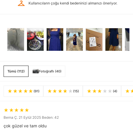
checkroom
Kullanıcıların çoğu kendi bedeninizi almanızı öneriyor.
Tümü (112)
Fotoğraflı (40)
(91)
(15)
(4)
Berna Ç. 21 Eylül 2025 Beden: 42
çok güzel ve tam oldu