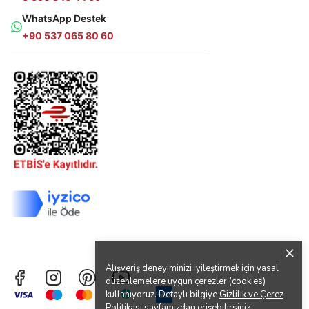
WhatsApp Destek
+90 537 065 80 60
Alışveriş deneyiminizi iyileştirmek için yasal
düzenlemelere uygun çerezler (cookies)
kullanıyoruz. Detaylı bilgiye
Gizlilik ve Çerez
Politikası
sayfamızdan erişebilirsiniz.