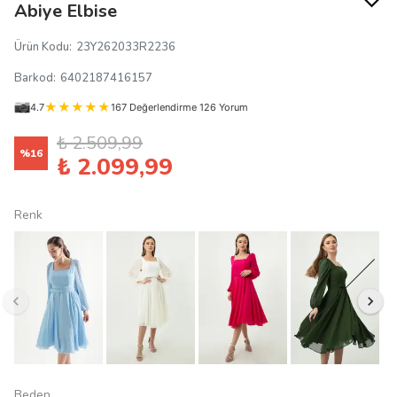
Abiye Elbise
Ürün Kodu
:
23Y262033R2236
Barkod
:
6402187416157
4.7
167 Değerlendirme 126 Yorum
₺ 2.509,99
%
16
₺ 2.099,99
Renk
Beden