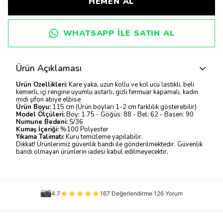
HEMEN AL
WHATSAPP ILE SATIN AL
Ürün Açıklaması
Ürün Özellikleri:
Kare yaka, uzun kollu ve kol ucu lastikli, beli
kemerli, içi rengine uyumlu astarlı, gizli fermuar kapamalı, kadın
midi şifon abiye elbise
Ürün Boyu:
115 cm (Ürün boyları 1-2 cm farklılık gösterebilir)
Model Ölçüleri:
Boy: 1.75 - Göğüs: 88 - Bel: 62 - Basen: 90
Numune Bedeni:
S/36
Kumaş İçeriği:
%100 Polyester
Yıkama Talimatı:
Kuru temizleme yapılabilir.
Dikkat! Ürünlerimiz güvenlik bandı ile gönderilmektedir. Güvenlik
bandı olmayan ürünlerin iadesi kabul edilmeyecektir.
4.7
167 Değerlendirme 126 Yorum