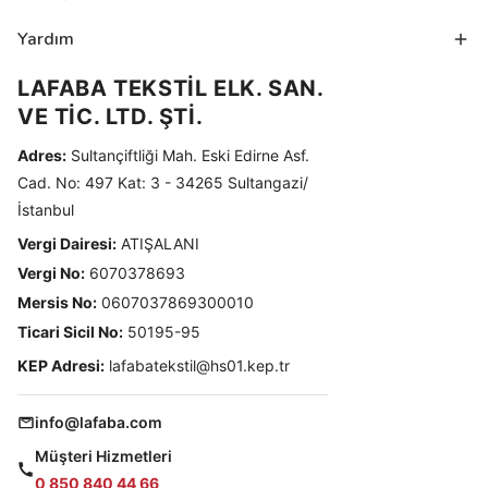
Yardım
LAFABA TEKSTİL ELK. SAN.
VE TİC. LTD. ŞTİ.
Adres:
Sultançiftliği Mah. Eski Edirne Asf.
Cad. No: 497 Kat: 3 - 34265 Sultangazi/
İstanbul
Vergi Dairesi:
ATIŞALANI
Vergi No:
6070378693
Mersis No:
0607037869300010
Ticari Sicil No:
50195-95
KEP Adresi:
lafabatekstil@hs01.kep.tr
info@lafaba.com
Müşteri Hizmetleri
0 850 840 44 66