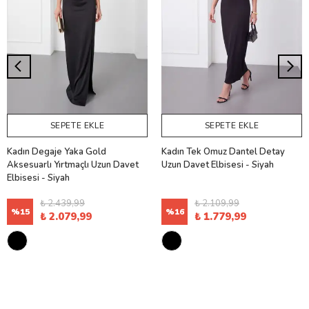
SEPETE EKLE
SEPETE EKLE
Kadın Degaje Yaka Gold
Kadın Tek Omuz Dantel Detay
Aksesuarlı Yırtmaçlı Uzun Davet
Uzun Davet Elbisesi - Siyah
Elbisesi - Siyah
₺ 2.439,99
₺ 2.109,99
%
15
%
16
₺ 2.079,99
₺ 1.779,99