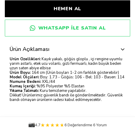
HEMEN AL
WHATSAPP ILE SATIN AL
Ürün Açıklaması
Ürün Özellikleri:
Kayık yakalı, göğüs gloplu , içi rengine uyumlu
yarım astarlı, etek ucu volanlı, gizli fermuarlı, kadın büyük beden
uzun saten abiye elbise
Ürün Boyu:
164 cm (Ürün boyları 1-2 cm farklılık gösterebilir)
Model Ölçüleri:
Boy: 1.73 - Göğüs: 106 - Bel: 103 - Basen: 114
Numune Bedeni:
XXL/44
Kumaş İçeriği:
%95 Polyester %5 Elastan
Yıkama Talimatı:
Kuru temizleme yapılabilir.
Dikkat! Ürünlerimiz güvenlik bandı ile gönderilmektedir. Güvenlik
bandı olmayan ürünlerin iadesi kabul edilmeyecektir.
4.7
6 Değerlendirme 6 Yorum