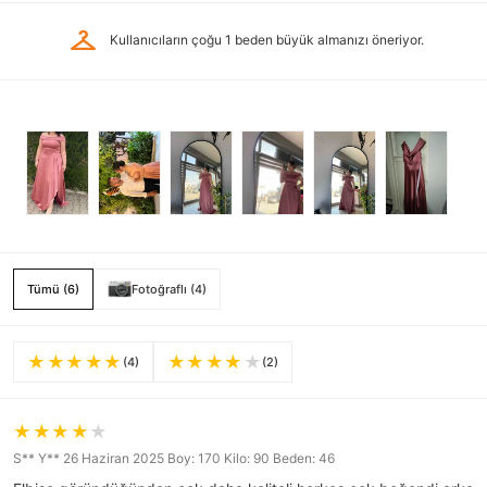
checkroom
Kullanıcıların çoğu 1 beden büyük almanızı öneriyor.
Tümü (6)
Fotoğraflı (4)
(4)
(2)
S** Y** 26 Haziran 2025 Boy: 170 Kilo: 90 Beden: 46