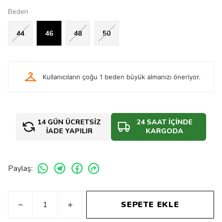
Beden
44
46
48
50
checkroom
Kullanıcıların çoğu 1 beden büyük almanızı öneriyor.
14 GÜN ÜCRETSİZ
24 SAAT İÇİNDE
İADE YAPILIR
KARGODA
Paylaş
:
SEPETE EKLE