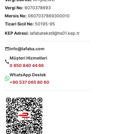
Vergi No:
6070378693
Mersis No:
0607037869300010
Ticari Sicil No:
50195-95
KEP Adresi:
lafabatekstil@hs01.kep.tr
info@lafaba.com
Müşteri Hizmetleri
0 850 840 44 66
WhatsApp Destek
+90 537 065 80 60