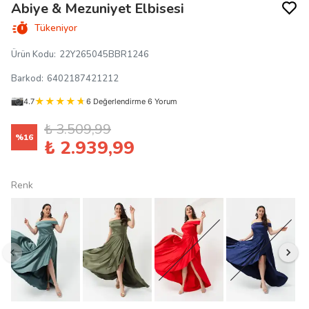
Abiye & Mezuniyet Elbisesi
Tükeniyor
Ürün Kodu
:
22Y265045BBR1246
Barkod
:
6402187421212
4.7
6 Değerlendirme 6 Yorum
₺ 3.509,99
%
16
₺ 2.939,99
Renk