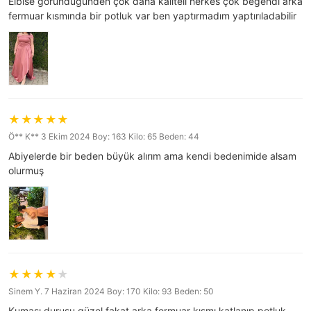
Elbise göründüğünden çok daha kaliteli herkes çok beğendi arka
fermuar kısmında bir potluk var ben yaptırmadım yaptırıladabilir
Ö** K** 3 Ekim 2024 Boy: 163 Kilo: 65 Beden: 44
Abiyelerde bir beden büyük alırım ama kendi bedenimide alsam
olurmuş
Sinem Y. 7 Haziran 2024 Boy: 170 Kilo: 93 Beden: 50
Kumaşı duruşu güzel fakat arka fermuar kısmı katlanıp potluk