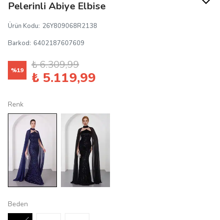
Pelerinli Abiye Elbise
Ürün Kodu
:
26Y809068R2138
Barkod
:
6402187607609
₺ 6.309,99
%
19
₺ 5.119,99
Renk
Beden