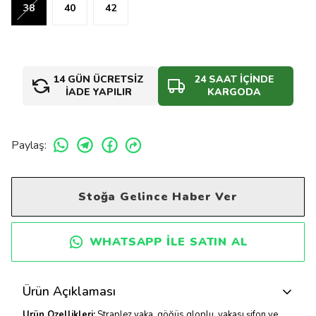
38
40
42
14 GÜN ÜCRETSİZ
24 SAAT İÇİNDE
İADE YAPILIR
KARGODA
Paylaş
:
Stoğa Gelince Haber Ver
WHATSAPP ILE SATIN AL
Ürün Açıklaması
Ürün Özellikleri:
Straplez yaka, göğüs gloplu, yakası şifon ve