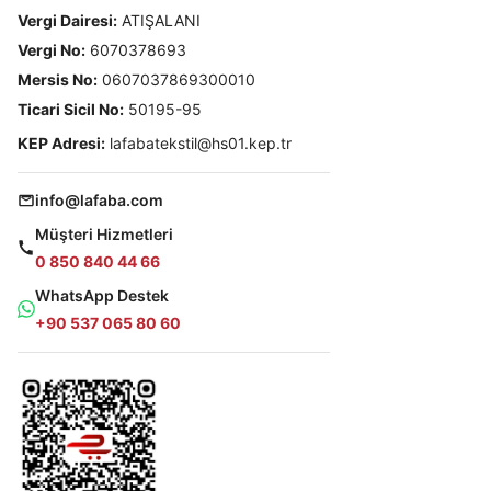
Vergi Dairesi:
ATIŞALANI
Vergi No:
6070378693
Mersis No:
0607037869300010
Ticari Sicil No:
50195-95
KEP Adresi:
lafabatekstil@hs01.kep.tr
info@lafaba.com
Müşteri Hizmetleri
0 850 840 44 66
WhatsApp Destek
+90 537 065 80 60