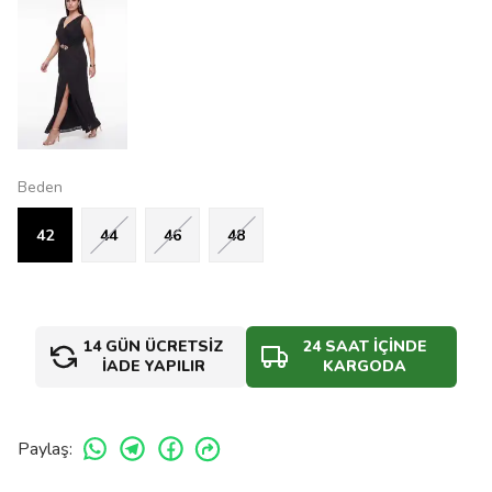
Beden
42
44
46
48
14 GÜN ÜCRETSİZ
24 SAAT İÇİNDE
İADE YAPILIR
KARGODA
Paylaş
: