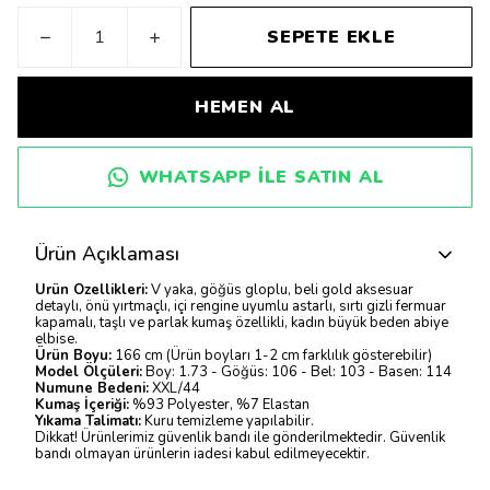
SEPETE EKLE
HEMEN AL
WHATSAPP ILE SATIN AL
Ürün Açıklaması
Ürün Özellikleri:
V yaka, göğüs gloplu, beli gold aksesuar
detaylı, önü yırtmaçlı, içi rengine uyumlu astarlı, sırtı gizli fermuar
kapamalı, taşlı ve parlak kumaş özellikli, kadın büyük beden abiye
elbise.
Ürün Boyu:
166 cm (Ürün boyları 1-2 cm farklılık gösterebilir)
Model Ölçüleri:
Boy: 1.73 - Göğüs: 106 - Bel: 103 - Basen: 114
Numune Bedeni:
XXL/44
Kumaş İçeriği:
%93 Polyester, %7 Elastan
Yıkama Talimatı:
Kuru temizleme yapılabilir.
Dikkat! Ürünlerimiz güvenlik bandı ile gönderilmektedir. Güvenlik
bandı olmayan ürünlerin iadesi kabul edilmeyecektir.