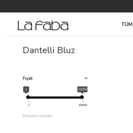
TÜM
Dantelli Bluz
Fiyat
1
10000
1
10000
Filtreleri temizle