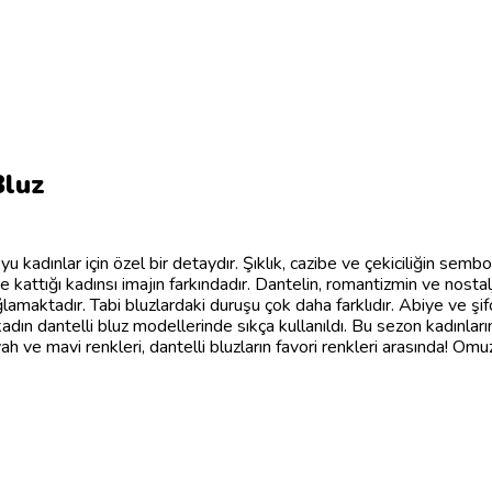
Bluz
yu kadınlar için özel bir detaydır. Şıklık, cazibe ve çekiciliğin semb
e kattığı kadınsı imajın farkındadır. Dantelin, romantizmin ve nosta
ğlamaktadır. Tabi bluzlardaki duruşu çok daha farklıdır. Abiye ve şifo
dın dantelli bluz modellerinde sıkça kullanıldı. Bu sezon kadınların
yah ve mavi renkleri, dantelli bluzların favori renkleri arasında! Omuz