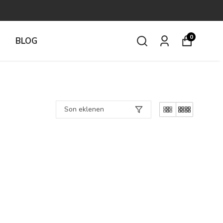
0
İ
BLOG
Son eklenen