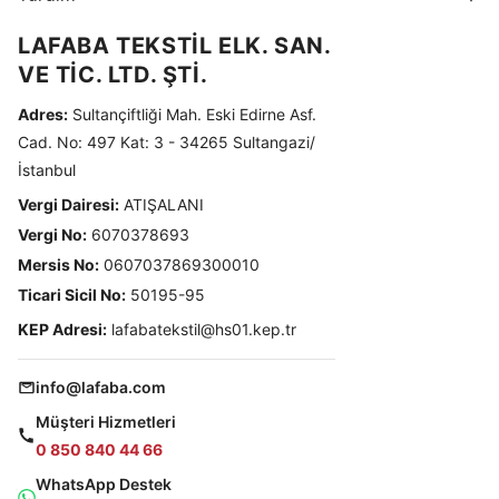
LAFABA TEKSTİL ELK. SAN.
VE TİC. LTD. ŞTİ.
Adres:
Sultançiftliği Mah. Eski Edirne Asf.
Cad. No: 497 Kat: 3 - 34265 Sultangazi/
İstanbul
Vergi Dairesi:
ATIŞALANI
Vergi No:
6070378693
Mersis No:
0607037869300010
Ticari Sicil No:
50195-95
KEP Adresi:
lafabatekstil@hs01.kep.tr
info@lafaba.com
Müşteri Hizmetleri
0 850 840 44 66
WhatsApp Destek