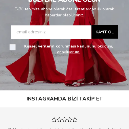
E-Bültenimize abone olarak özel fırsatlardan ilk olarak
haberdar olabilirsiniz.
KAYIT OL
Kişisel verilerin korunması kanununu
okudum,
onaylıyorum.
INSTAGRAMDA BİZİ TAKİP ET