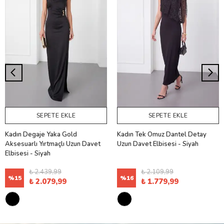
SEPETE EKLE
SEPETE EKLE
Kadın Degaje Yaka Gold
Kadın Tek Omuz Dantel Detay
Aksesuarlı Yırtmaçlı Uzun Davet
Uzun Davet Elbisesi - Siyah
Elbisesi - Siyah
₺ 2.439,99
₺ 2.109,99
%
15
%
16
₺ 2.079,99
₺ 1.779,99