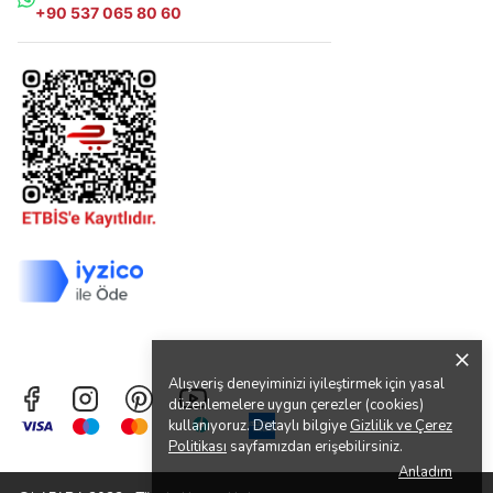
+90 537 065 80 60
Alışveriş deneyiminizi iyileştirmek için yasal
düzenlemelere uygun çerezler (cookies)
kullanıyoruz. Detaylı bilgiye
Gizlilik ve Çerez
Politikası
sayfamızdan erişebilirsiniz.
Anladım