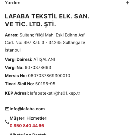
Yardım
LAFABA TEKSTİL ELK. SAN.
VE TİC. LTD. ŞTİ.
Adres:
Sultançiftliği Mah. Eski Edirne Asf.
Cad. No: 497 Kat: 3 - 34265 Sultangazi/
İstanbul
Vergi Dairesi:
ATIŞALANI
Vergi No:
6070378693
Mersis No:
0607037869300010
Ticari Sicil No:
50195-95
KEP Adresi:
lafabatekstil@hs01.kep.tr
info@lafaba.com
Müşteri Hizmetleri
0 850 840 44 66
WhatsApp Destek