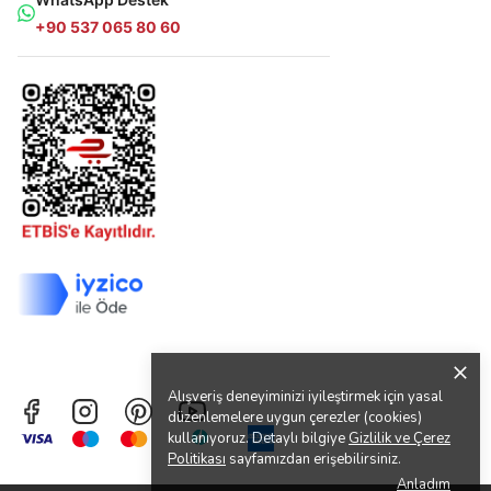
+90 537 065 80 60
Alışveriş deneyiminizi iyileştirmek için yasal
düzenlemelere uygun çerezler (cookies)
kullanıyoruz. Detaylı bilgiye
Gizlilik ve Çerez
Politikası
sayfamızdan erişebilirsiniz.
Anladım