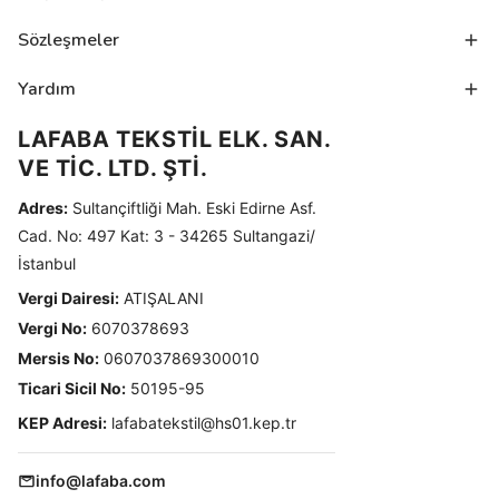
Sözleşmeler
Yardım
LAFABA TEKSTİL ELK. SAN.
VE TİC. LTD. ŞTİ.
Adres:
Sultançiftliği Mah. Eski Edirne Asf.
Cad. No: 497 Kat: 3 - 34265 Sultangazi/
İstanbul
Vergi Dairesi:
ATIŞALANI
Vergi No:
6070378693
Mersis No:
0607037869300010
Ticari Sicil No:
50195-95
KEP Adresi:
lafabatekstil@hs01.kep.tr
info@lafaba.com