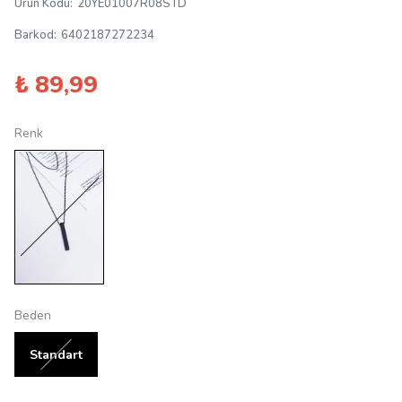
Ürün Kodu
:
20YE01007R08STD
Barkod
:
6402187272234
₺ 89,99
Renk
Beden
Standart