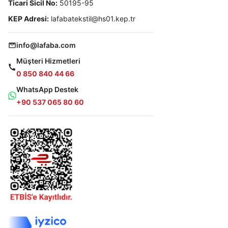
Ticari Sicil No:
50195-95
KEP Adresi:
lafabatekstil@hs01.kep.tr
info@lafaba.com
Müşteri Hizmetleri
0 850 840 44 66
WhatsApp Destek
+90 537 065 80 60