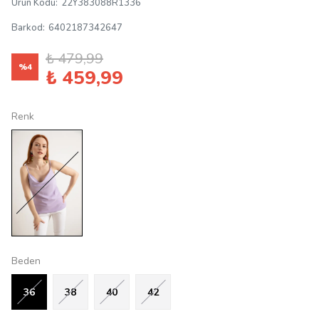
Ürün Kodu
:
22Y383088R1336
Barkod
:
6402187342647
₺ 479,99
%
4
₺ 459,99
Renk
Beden
36
38
40
42