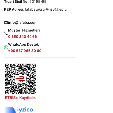
Ticari Sicil No:
50195-95
KEP Adresi:
lafabatekstil@hs01.kep.tr
info@lafaba.com
Müşteri Hizmetleri
0 850 840 44 66
WhatsApp Destek
+90 537 065 80 60