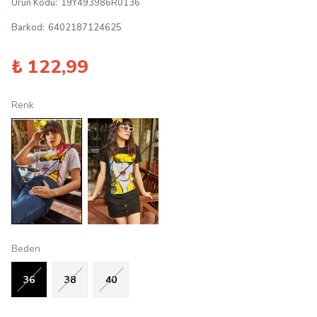
Ürün Kodu
:
19Y493986R0136
Barkod
:
6402187124625
₺ 122,99
Renk
Beden
36
38
40