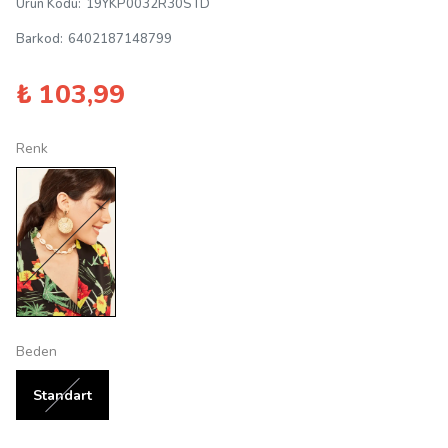
Ürün Kodu
:
19YKP0032R30STD
Barkod
:
6402187148799
₺ 103,99
Renk
Beden
Standart