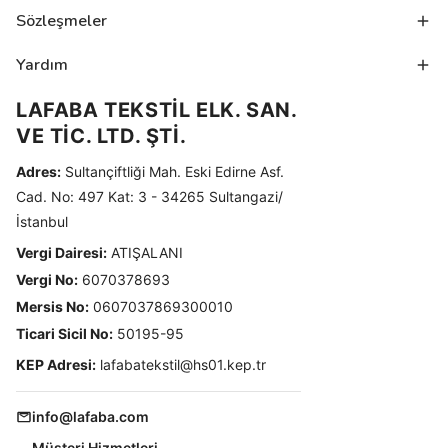
Sözleşmeler
Yardım
LAFABA TEKSTİL ELK. SAN.
VE TİC. LTD. ŞTİ.
Adres:
Sultançiftliği Mah. Eski Edirne Asf.
Cad. No: 497 Kat: 3 - 34265 Sultangazi/
İstanbul
Vergi Dairesi:
ATIŞALANI
Vergi No:
6070378693
Mersis No:
0607037869300010
Ticari Sicil No:
50195-95
KEP Adresi:
lafabatekstil@hs01.kep.tr
info@lafaba.com
Müşteri Hizmetleri