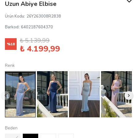
Uzun Abiye Elbise
Ürün Kodu
:
26Y263008R2838
Barkod
:
6402187604370
₺ 5.139,99
%
18
₺ 4.199,99
Renk
Beden