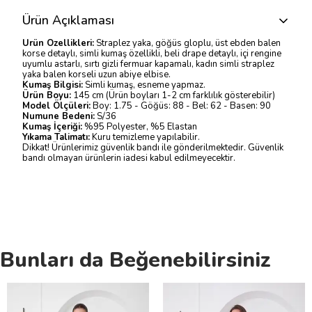
Ürün Açıklaması
Ürün Özellikleri:
Straplez yaka, göğüs gloplu, üst ebden balen
korse detaylı, simli kumaş özellikli, beli drape detaylı, içi rengine
uyumlu astarlı, sırtı gizli fermuar kapamalı, kadın simli straplez
yaka balen korseli uzun abiye elbise.
Kumaş Bilgisi:
Simli kumaş, esneme yapmaz.
Ürün Boyu:
145 cm (Ürün boyları 1-2 cm farklılık gösterebilir)
Model Ölçüleri:
Boy: 1.75 - Göğüs: 88 - Bel: 62 - Basen: 90
Numune Bedeni:
S/36
Kumaş İçeriği:
%95 Polyester, %5 Elastan
Yıkama Talimatı:
Kuru temizleme yapılabilir.
Dikkat! Ürünlerimiz güvenlik bandı ile gönderilmektedir. Güvenlik
bandı olmayan ürünlerin iadesi kabul edilmeyecektir.
Bunları da Beğenebilirsiniz