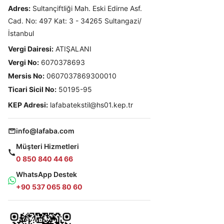
Adres:
Sultançiftliği Mah. Eski Edirne Asf.
Cad. No: 497 Kat: 3 - 34265 Sultangazi/
İstanbul
Vergi Dairesi:
ATIŞALANI
Vergi No:
6070378693
Mersis No:
0607037869300010
Ticari Sicil No:
50195-95
KEP Adresi:
lafabatekstil@hs01.kep.tr
info@lafaba.com
Müşteri Hizmetleri
0 850 840 44 66
WhatsApp Destek
+90 537 065 80 60