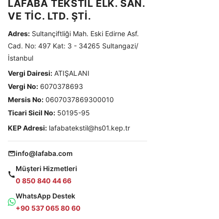
LAFABA TEKSTİL ELK. SAN.
VE TİC. LTD. ŞTİ.
Adres:
Sultançiftliği Mah. Eski Edirne Asf.
Cad. No: 497 Kat: 3 - 34265 Sultangazi/
İstanbul
Vergi Dairesi:
ATIŞALANI
Vergi No:
6070378693
Mersis No:
0607037869300010
Ticari Sicil No:
50195-95
KEP Adresi:
lafabatekstil@hs01.kep.tr
info@lafaba.com
Müşteri Hizmetleri
0 850 840 44 66
WhatsApp Destek
+90 537 065 80 60