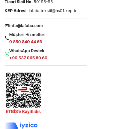
Ticari Sicil No:
50195-95
KEP Adresi:
lafabatekstil@hs01.kep.tr
info@lafaba.com
Müşteri Hizmetleri
0 850 840 44 66
WhatsApp Destek
+90 537 065 80 60