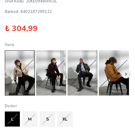
Ürün Kodu
:
20KE09480R03L
Barkod
:
6402187299132
₺ 304,99
Renk
Beden
L
M
S
XL