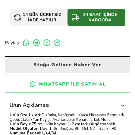
14 GÜN ÜCRETSİZ
24 SAAT İÇİNDE
İADE YAPILIR
KARGODA
Paylaş
:
Stoğa Gelince Haber Ver
WHATSAPP ILE SATIN AL
Ürün Açıklaması
Ürün Özellikleri:
Dik Yaka, Kapüşonlu, Kalça Hizasında Fermuarlı
Cepli, Elastik Yan Kayışlı Ayarlanabilir Kenarlı, Erkek Mont
Ürün Boyu:
75 cm (Ürün boyları 1-2 cm farklılık gösterebilir)
Model Ölçüleri:
Boy: 1.85 - Göğüs: 95- Bel: 82 - Basen: 90
Numune Bedeni:
L/44/34