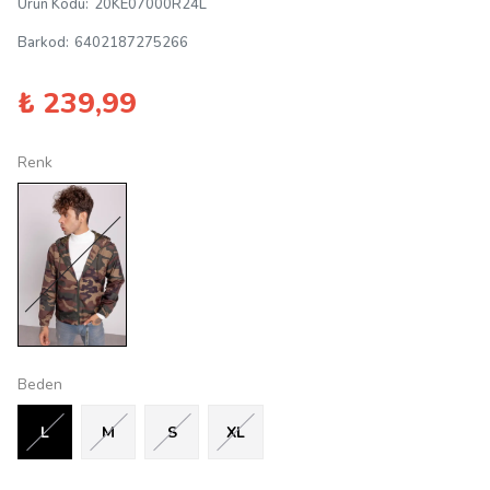
Ürün Kodu
:
20KE07000R24L
Barkod
:
6402187275266
₺ 239,99
Renk
Beden
L
M
S
XL