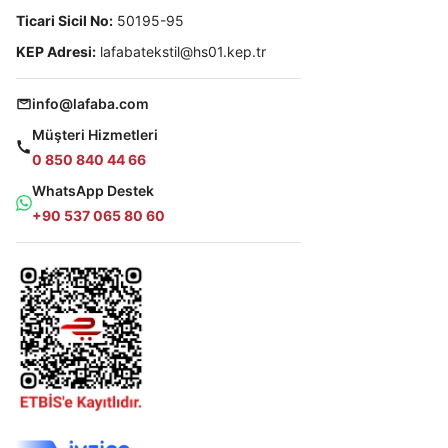
Ticari Sicil No:
50195-95
KEP Adresi:
lafabatekstil@hs01.kep.tr
info@lafaba.com
Müşteri Hizmetleri
0 850 840 44 66
WhatsApp Destek
+90 537 065 80 60