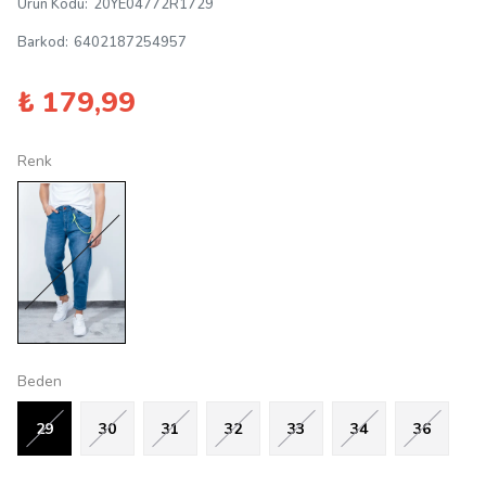
Ürün Kodu
:
20YE04772R1729
Barkod
:
6402187254957
₺ 179,99
Renk
Beden
29
30
31
32
33
34
36