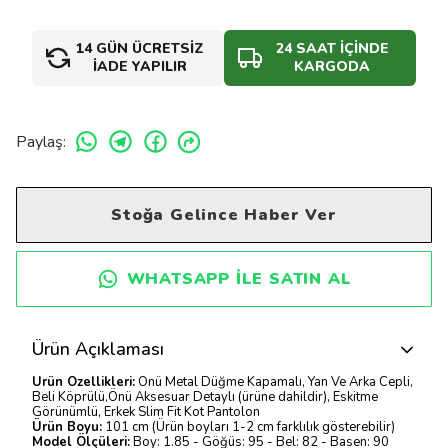
14 GÜN ÜCRETSİZ
24 SAAT İÇİNDE
İADE YAPILIR
KARGODA
Paylaş
:
Stoğa Gelince Haber Ver
WHATSAPP ILE SATIN AL
Ürün Açıklaması
Ürün Özellikleri:
Önü Metal Düğme Kapamalı, Yan Ve Arka Cepli,
Beli Köprülü,Önü Aksesuar Detaylı (ürüne dahildir), Eskitme
Görünümlü, Erkek Slim Fit Kot Pantolon
Ürün Boyu:
101 cm (Ürün boyları 1-2 cm farklılık gösterebilir)
Model Ölçüleri:
Boy: 1.85 - Göğüs: 95 - Bel: 82 - Basen: 90