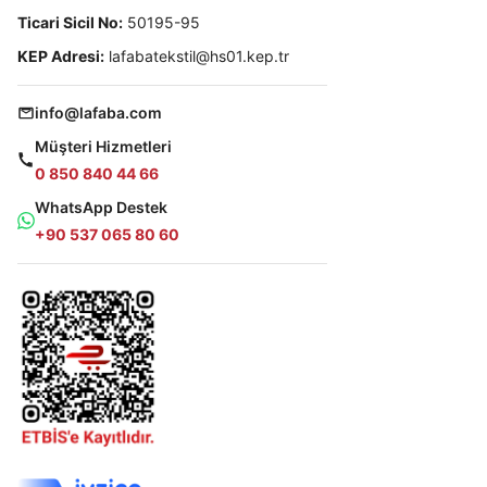
Ticari Sicil No:
50195-95
KEP Adresi:
lafabatekstil@hs01.kep.tr
info@lafaba.com
Müşteri Hizmetleri
0 850 840 44 66
WhatsApp Destek
+90 537 065 80 60