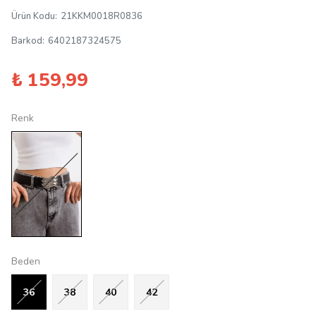
Ürün Kodu
:
21KKM0018R0836
Barkod
:
6402187324575
₺ 159,99
Renk
Beden
36
38
40
42