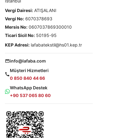
İstanbul
Vergi Dairesi:
ATIŞALANI
Vergi No:
6070378693
Mersis No:
0607037869300010
Ticari Sicil No:
50195-95
KEP Adresi:
lafabatekstil@hs01.kep.tr
info@lafaba.com
Müşteri Hizmetleri
0 850 840 44 66
WhatsApp Destek
+90 537 065 80 60