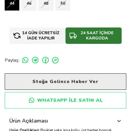
44
46
48
50
14 GÜN ÜCRETSİZ
24 SAAT İÇİNDE
İADE YAPILIR
KARGODA
Paylaş
:
Stoğa Gelince Haber Ver
WHATSAPP ILE SATIN AL
Ürün Açıklaması
Ürün Özellikleri:
Bisiklet yaka, kısa kollu, üst beden boncuk