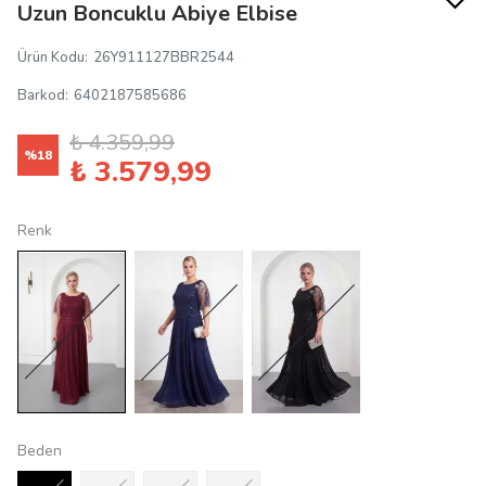
Uzun Boncuklu Abiye Elbise
Ürün Kodu
:
26Y911127BBR2544
Barkod
:
6402187585686
₺ 4.359,99
%
18
₺ 3.579,99
Renk
Beden