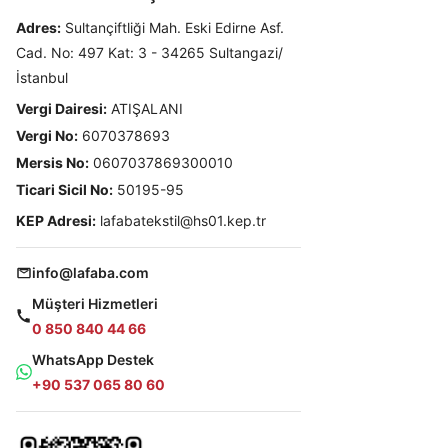
Adres:
Sultançiftliği Mah. Eski Edirne Asf.
Cad. No: 497 Kat: 3 - 34265 Sultangazi/
İstanbul
Vergi Dairesi:
ATIŞALANI
Vergi No:
6070378693
Mersis No:
0607037869300010
Ticari Sicil No:
50195-95
KEP Adresi:
lafabatekstil@hs01.kep.tr
info@lafaba.com
Müşteri Hizmetleri
0 850 840 44 66
WhatsApp Destek
+90 537 065 80 60