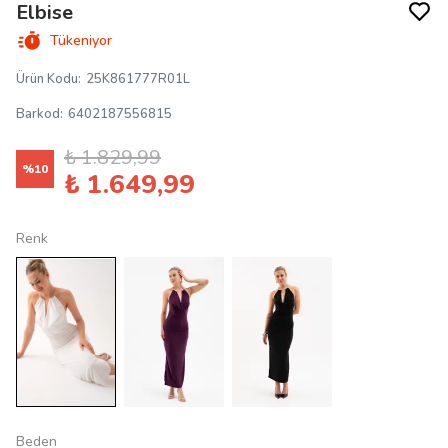
Elbise
Tükeniyor
Ürün Kodu
:
25K861777R01L
Barkod
:
6402187556815
₺ 1.829,99
%
10
₺ 1.649,99
Renk
Beden