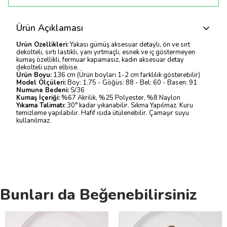
Ürün Açıklaması
Ürün Özellikleri:
Yakası gümüş aksesuar detaylı, ön ve sırt
dekolteli, sırtı lastikli, yanı yırtmaçlı, esnek ve iç göstermeyen
kumaş özellikli, fermuar kapamasız, kadın aksesuar detay
dekolteli uzun elbise.
Ürün Boyu:
136 cm (Ürün boyları 1-2 cm farklılık gösterebilir)
Model Ölçüleri:
Boy: 1.75 - Göğüs: 88 - Bel: 60 - Basen: 91
Numune Bedeni:
S/36
Kumaş İçeriği:
%67 Akrilik, %25 Polyester, %8 Naylon
Yıkama Talimatı:
30° kadar yıkanabilir. Sıkma Yapılmaz. Kuru
temizleme yapılabilir. Hafif ısıda ütülenebilir. Çamaşır suyu
kullanılmaz.
Bunları da Beğenebilirsiniz