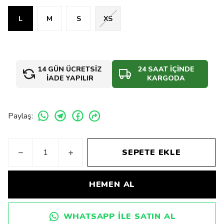
L
M
S
XS
14 GÜN ÜCRETSİZ
24 SAAT İÇİNDE
İADE YAPILIR
KARGODA
Paylaş
:
SEPETE EKLE
HEMEN AL
WHATSAPP ILE SATIN AL