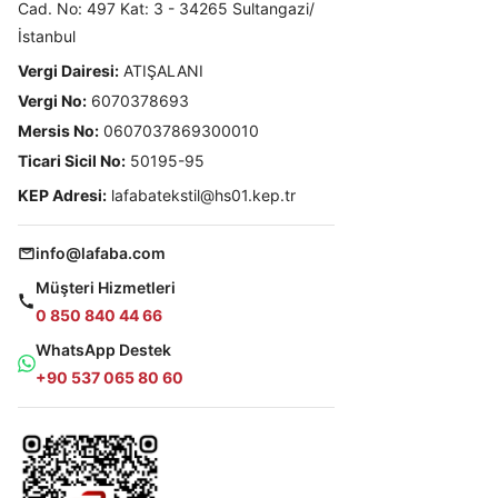
Cad. No: 497 Kat: 3 - 34265 Sultangazi/
İstanbul
Vergi Dairesi:
ATIŞALANI
Vergi No:
6070378693
Mersis No:
0607037869300010
Ticari Sicil No:
50195-95
KEP Adresi:
lafabatekstil@hs01.kep.tr
info@lafaba.com
Müşteri Hizmetleri
0 850 840 44 66
WhatsApp Destek
+90 537 065 80 60