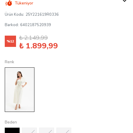
Tükeniyor
Ürün Kodu
:
25Y221619R0336
Barkod
:
6402187520939
₺ 2.149,99
%
12
₺ 1.899,99
Renk
Beden