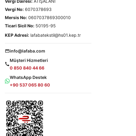
Vergi Dairesi:
ATIŞALANI
Vergi No:
6070378693
Mersis No:
0607037869300010
Ticari Sicil No:
50195-95
KEP Adresi:
lafabatekstil@hs01.kep.tr
info@lafaba.com
Müşteri Hizmetleri
0 850 840 44 66
WhatsApp Destek
+90 537 065 80 60