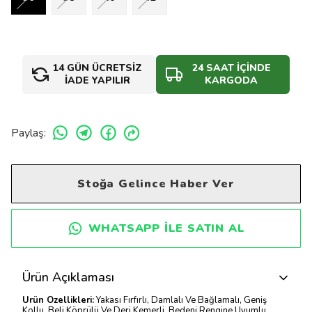
14 GÜN ÜCRETSİZ
24 SAAT İÇİNDE
İADE YAPILIR
KARGODA
Paylaş
:
Stoğa Gelince Haber Ver
WHATSAPP ILE SATIN AL
Ürün Açıklaması
Ürün Özellikleri:
Yakası Fırfırlı, Damlalı Ve Bağlamalı, Geniş
Kollu, Beli Köprülü Ve Deri Kemerli, Bedeni Rengine Uyumlu