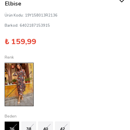
Elbise
Ürün Kodu
:
19Y158013R2136
Barkod
:
6402187153915
₺ 159,99
Renk
Beden
36
38
40
42