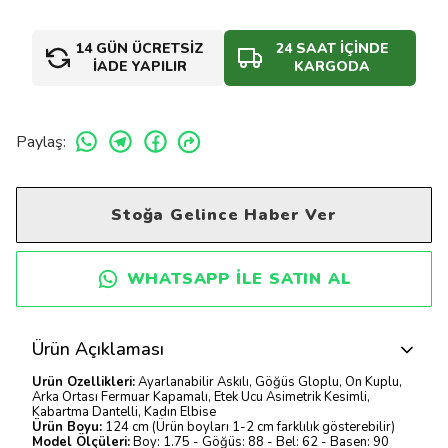
14 GÜN ÜCRETSİZ
24 SAAT İÇİNDE
İADE YAPILIR
KARGODA
Paylaş
:
Stoğa Gelince Haber Ver
WHATSAPP ILE SATIN AL
Ürün Açıklaması
Ürün Özellikleri:
Ayarlanabilir Askılı, Göğüs Gloplu, Ön Kuplu,
Arka Ortası Fermuar Kapamalı, Etek Ucu Asimetrik Kesimli,
Kabartma Dantelli, Kadın Elbise
Ürün Boyu:
124 cm (Ürün boyları 1-2 cm farklılık gösterebilir)
Model Ölçüleri:
Boy: 1.75 - Göğüs: 88 - Bel: 62 - Basen: 90