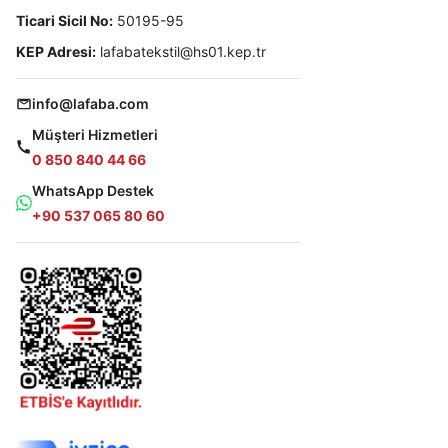
Ticari Sicil No:
50195-95
KEP Adresi:
lafabatekstil@hs01.kep.tr
info@lafaba.com
Müşteri Hizmetleri
0 850 840 44 66
WhatsApp Destek
+90 537 065 80 60