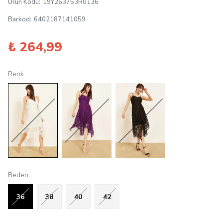
Ürün Kodu
:
19Y263753R0136
Barkod
:
6402187141059
₺ 264,99
Renk
Beden
36
38
40
42