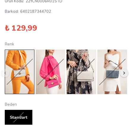
Ürün Kodu
:
22YCN0006R01STD
Barkod
:
6402187344702
₺ 129,99
Renk
Beden
Standart