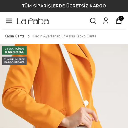
TÜM SİPARİŞLERDE ÜCRETSİZ KARGO
0
Kadın Çanta
Kadın Ayarlanabilir Askılı Kroko Çanta