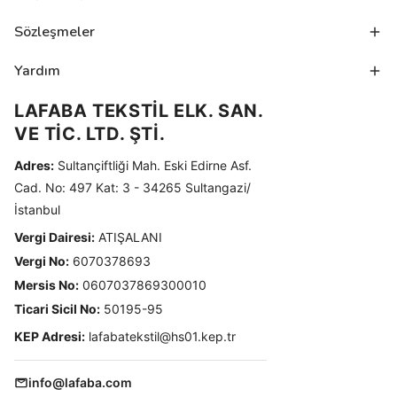
Sözleşmeler
Yardım
LAFABA TEKSTİL ELK. SAN.
VE TİC. LTD. ŞTİ.
Adres:
Sultançiftliği Mah. Eski Edirne Asf.
Cad. No: 497 Kat: 3 - 34265 Sultangazi/
İstanbul
Vergi Dairesi:
ATIŞALANI
Vergi No:
6070378693
Mersis No:
0607037869300010
Ticari Sicil No:
50195-95
KEP Adresi:
lafabatekstil@hs01.kep.tr
info@lafaba.com