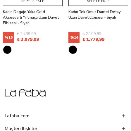
SEPETE EKLE
SEPETE EKLE
Kadın Degaje Yaka Gold
Kadın Tek Omuz Dantel Detay
Aksesuarlı Yırtmaçlı Uzun Davet
Uzun Davet Elbisesi - Siyah
Elbisesi - Siyah
₺ 2.439,99
₺ 2.109,99
%
15
%
16
₺ 2.079,99
₺ 1.779,99
Lafaba.com
Müşteri İlişkileri