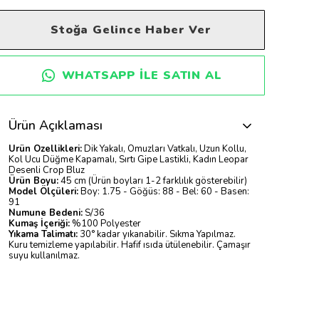
Stoğa Gelince Haber Ver
WHATSAPP ILE SATIN AL
Ürün Açıklaması
Ürün Özellikleri:
Dik Yakalı, Omuzları Vatkalı, Uzun Kollu,
Kol Ucu Düğme Kapamalı, Sırtı Gipe Lastikli, Kadın Leopar
Desenli Crop Bluz
Ürün Boyu:
45 cm (Ürün boyları 1-2 farklılık gösterebilir)
Model Ölçüleri:
Boy: 1.75 - Göğüs: 88 - Bel: 60 - Basen:
91
Numune Bedeni:
S/36
Kumaş İçeriği:
%100 Polyester
Yıkama Talimatı:
30° kadar yıkanabilir. Sıkma Yapılmaz.
Kuru temizleme yapılabilir. Hafif ısıda ütülenebilir. Çamaşır
suyu kullanılmaz.