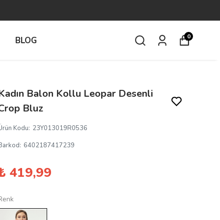
0
İ
BLOG
Kadın Balon Kollu Leopar Desenli
Crop Bluz
Ürün Kodu
:
23Y013019R0536
Barkod
:
6402187417239
₺ 419,99
Renk