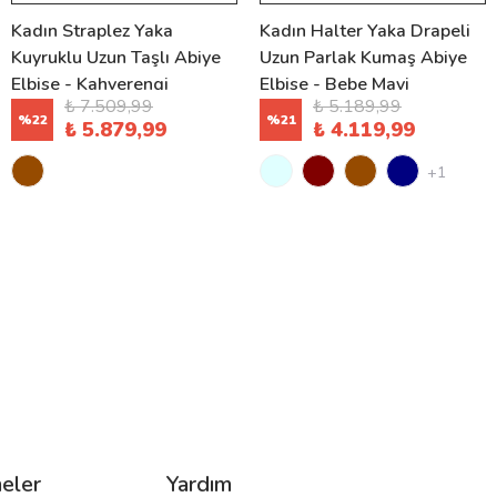
Kadın Straplez Yaka
Kadın Halter Yaka Drapeli
Kuyruklu Uzun Taşlı Abiye
Uzun Parlak Kumaş Abiye
Elbise - Kahverengi
Elbise - Bebe Mavi
₺ 7.509,99
₺ 5.189,99
%
22
%
21
₺ 5.879,99
₺ 4.119,99
+1
eler
Yardım