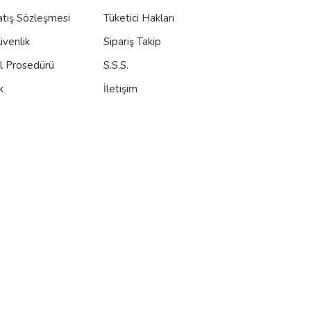
atış Sözleşmesi
Tüketici Hakları
üvenlik
Sipariş Takip
al Prosedürü
S.S.S.
k
İletişim