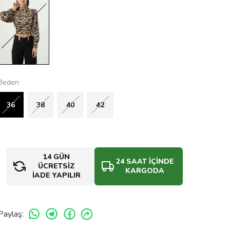
Beden
36
38
40
42
14 GÜN
24 SAAT İÇİNDE
ÜCRETSİZ
KARGODA
İADE YAPILIR
Paylaş
: