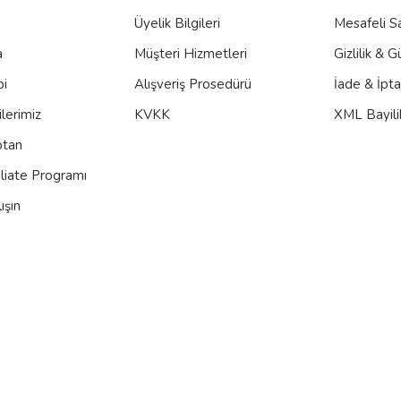
Üyelik Bilgileri
Mesafeli S
a
Müşteri Hizmetleri
Gizlilik & G
bi
Alışveriş Prosedürü
İade & İpt
lerimiz
KVKK
XML Bayili
ptan
iliate Programı
ışın