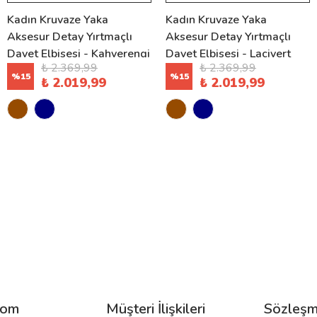
Kadın Kruvaze Yaka
Kadın Kruvaze Yaka
Aksesur Detay Yırtmaçlı
Aksesur Detay Yırtmaçlı
Davet Elbisesi - Kahverengi
Davet Elbisesi - Lacivert
₺ 2.369,99
₺ 2.369,99
%
15
%
15
₺ 2.019,99
₺ 2.019,99
com
Müşteri İlişkileri
Sözleşm