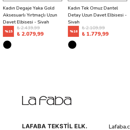
Kadın Degaje Yaka Gold
Kadın Tek Omuz Dantel
Aksesuarlı Yırtmaçlı Uzun
Detay Uzun Davet Elbisesi -
Davet Elbisesi - Siyah
Siyah
₺ 2.439,99
₺ 2.109,99
%
15
%
16
₺ 2.079,99
₺ 1.779,99
LAFABA TEKSTİL ELK.
Lafaba.