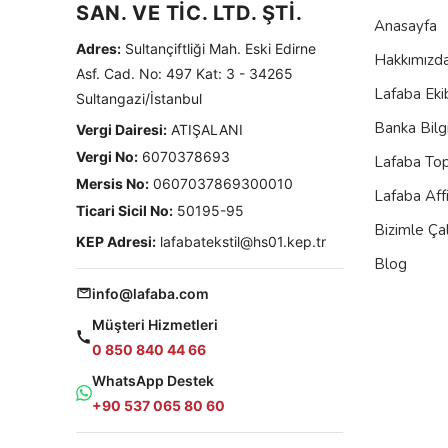
SAN. VE TİC. LTD. ŞTİ.
Anasayfa
Adres:
Sultançiftliği Mah. Eski Edirne
Hakkımızd
Asf. Cad. No: 497 Kat: 3 - 34265
Lafaba Eki
Sultangazi/İstanbul
Banka Bilgi
Vergi Dairesi:
ATIŞALANI
Vergi No:
6070378693
Lafaba To
Mersis No:
0607037869300010
Lafaba Aff
Ticari Sicil No:
50195-95
Bizimle Çal
KEP Adresi:
lafabatekstil@hs01.kep.tr
Blog
info@lafaba.com
Müşteri Hizmetleri
0 850 840 44 66
WhatsApp Destek
+90 537 065 80 60