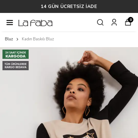
14 GÜN ÜCRETSİZ İADE
0
Bluz
Kadın Baskılı Bluz