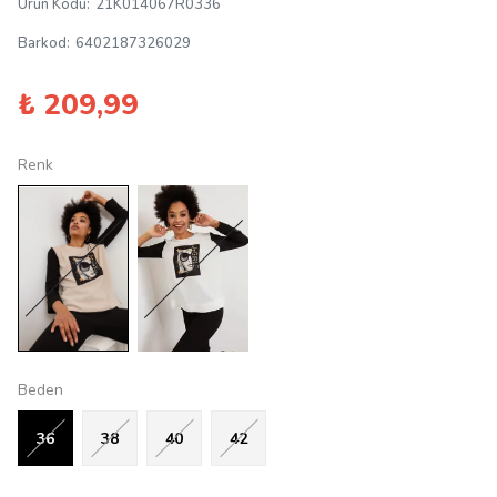
Ürün Kodu
:
21K014067R0336
Barkod
:
6402187326029
₺ 209,99
Renk
Beden
36
38
40
42