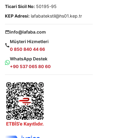
Ticari Sicil No:
50195-95
KEP Adresi:
lafabatekstil@hs01.kep.tr
info@lafaba.com
Müşteri Hizmetleri
0 850 840 44 66
WhatsApp Destek
+90 537 065 80 60