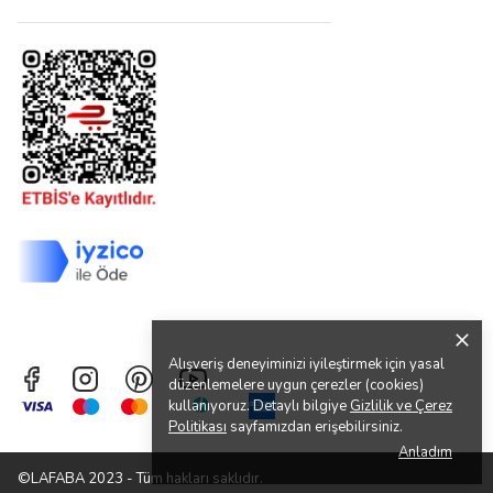
Alışveriş deneyiminizi iyileştirmek için yasal
düzenlemelere uygun çerezler (cookies)
kullanıyoruz. Detaylı bilgiye
Gizlilik ve Çerez
Politikası
sayfamızdan erişebilirsiniz.
Anladım
©LAFABA 2023 - Tüm hakları saklıdır.