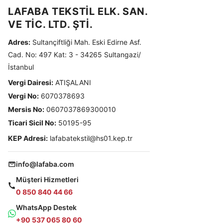
LAFABA TEKSTİL ELK. SAN.
VE TİC. LTD. ŞTİ.
Adres:
Sultançiftliği Mah. Eski Edirne Asf.
Cad. No: 497 Kat: 3 - 34265 Sultangazi/
İstanbul
Vergi Dairesi:
ATIŞALANI
Vergi No:
6070378693
Mersis No:
0607037869300010
Ticari Sicil No:
50195-95
KEP Adresi:
lafabatekstil@hs01.kep.tr
info@lafaba.com
Müşteri Hizmetleri
0 850 840 44 66
WhatsApp Destek
+90 537 065 80 60