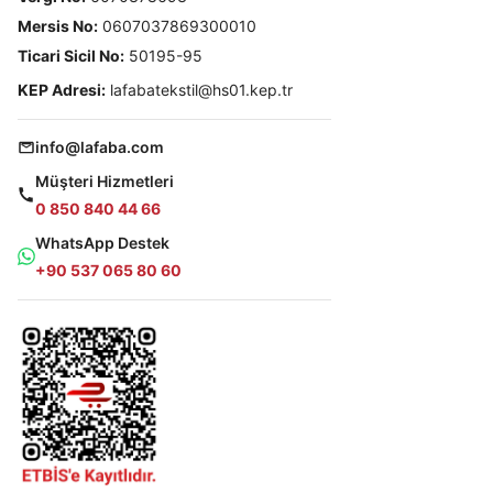
Mersis No:
0607037869300010
Ticari Sicil No:
50195-95
KEP Adresi:
lafabatekstil@hs01.kep.tr
info@lafaba.com
Müşteri Hizmetleri
0 850 840 44 66
WhatsApp Destek
+90 537 065 80 60