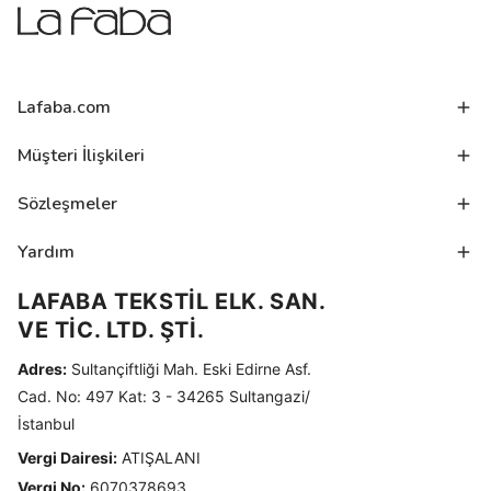
Lafaba.com
Müşteri İlişkileri
Sözleşmeler
Yardım
LAFABA TEKSTİL ELK. SAN.
VE TİC. LTD. ŞTİ.
Adres:
Sultançiftliği Mah. Eski Edirne Asf.
Cad. No: 497 Kat: 3 - 34265 Sultangazi/
İstanbul
Vergi Dairesi:
ATIŞALANI
Vergi No:
6070378693