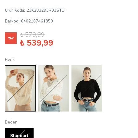
Ürün Kodu
:
23K283293R03STD
Barkod
:
6402187461850
₺ 579,99
%
7
₺ 539,99
Renk
Beden
Standart