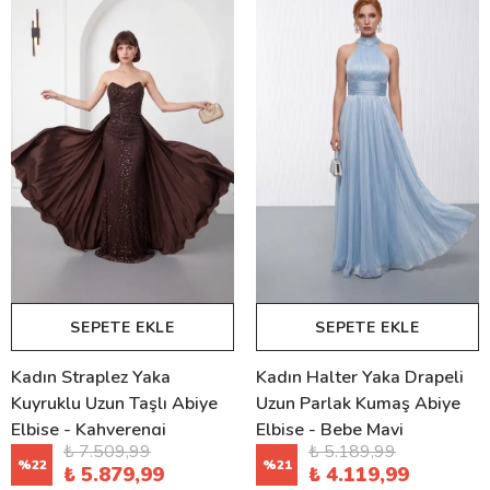
SEPETE EKLE
SEPETE EKLE
Kadın Straplez Yaka
Kadın Halter Yaka Drapeli
Kuyruklu Uzun Taşlı Abiye
Uzun Parlak Kumaş Abiye
Elbise - Kahverengi
Elbise - Bebe Mavi
₺ 7.509,99
₺ 5.189,99
%
22
%
21
₺ 5.879,99
₺ 4.119,99