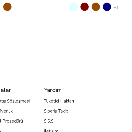
+1
eler
Yardım
atış Sözleşmesi
Tüketici Hakları
üvenlik
Sipariş Takip
al Prosedürü
S.S.S.
k
İletişim