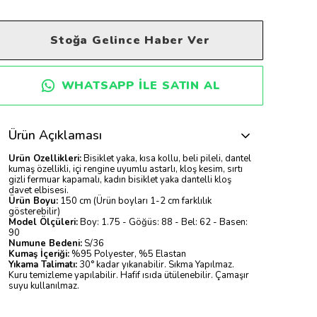
Stoğa Gelince Haber Ver
WHATSAPP ILE SATIN AL
Ürün Açıklaması
Ürün Özellikleri:
Bisiklet yaka, kısa kollu, beli pileli, dantel
kumaş özellikli, içi rengine uyumlu astarlı, kloş kesim, sırtı
gizli fermuar kapamalı, kadın bisiklet yaka dantelli kloş
davet elbisesi.
Ürün Boyu:
150 cm (Ürün boyları 1-2 cm farklılık
gösterebilir)
Model Ölçüleri:
Boy: 1.75 - Göğüs: 88 - Bel: 62 - Basen:
90
Numune Bedeni:
S/36
Kumaş İçeriği:
%95 Polyester, %5 Elastan
Yıkama Talimatı:
30° kadar yıkanabilir. Sıkma Yapılmaz.
Kuru temizleme yapılabilir. Hafif ısıda ütülenebilir. Çamaşır
suyu kullanılmaz.