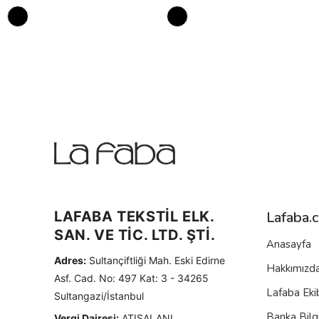
LAFABA TEKSTİL ELK.
Lafaba.
SAN. VE TİC. LTD. ŞTİ.
Anasayfa
Adres:
Sultançiftliği Mah. Eski Edirne
Hakkımızd
Asf. Cad. No: 497 Kat: 3 - 34265
Lafaba Eki
Sultangazi/İstanbul
Banka Bilgi
Vergi Dairesi:
ATIŞALANI