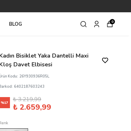
0
İ
BLOG
Kadın Bisiklet Yaka Dantelli Maxi
Kloş Davet Elbisesi
Ürün Kodu
:
26Y930936R05L
Barkod
:
6402187603243
₺ 3.219,99
%
17
₺ 2.659,99
Renk