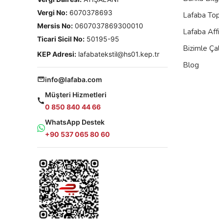
Vergi No:
6070378693
Lafaba To
Mersis No:
0607037869300010
Lafaba Aff
Ticari Sicil No:
50195-95
Bizimle Çal
KEP Adresi:
lafabatekstil@hs01.kep.tr
Blog
info@lafaba.com
Müşteri Hizmetleri
0 850 840 44 66
WhatsApp Destek
+90 537 065 80 60