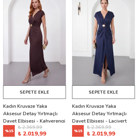
SEPETE EKLE
SEPETE EKLE
Kadın Kruvaze Yaka
Kadın Kruvaze Yaka
Aksesur Detay Yırtmaçlı
Aksesur Detay Yırtmaçlı
Davet Elbisesi - Kahverengi
Davet Elbisesi - Lacivert
₺ 2.369,99
₺ 2.369,99
%
15
%
15
₺ 2.019,99
₺ 2.019,99