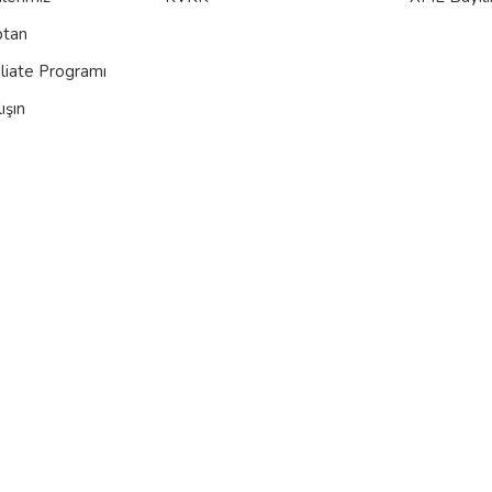
ptan
iliate Programı
ışın