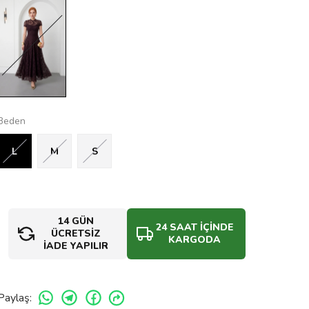
Beden
L
M
S
14 GÜN
24 SAAT İÇİNDE
ÜCRETSİZ
KARGODA
İADE YAPILIR
Paylaş
: