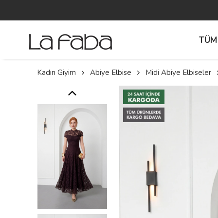
TÜM
Kadın Giyim
Abiye Elbise
Midi Abiye Elbiseler