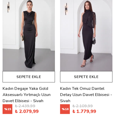
SEPETE EKLE
SEPETE EKLE
Kadın Degaje Yaka Gold
Kadın Tek Omuz Dantel
Aksesuarlı Yırtmaçlı Uzun
Detay Uzun Davet Elbisesi -
Davet Elbisesi - Siyah
Siyah
₺ 2.439,99
₺ 2.109,99
%
15
%
16
₺ 2.079,99
₺ 1.779,99