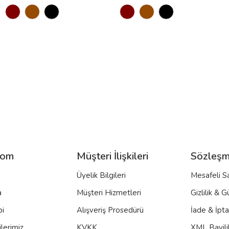
com
Müşteri İlişkileri
Sözleşm
Üyelik Bilgileri
Mesafeli S
a
Müşteri Hizmetleri
Gizlilik & G
bi
Alışveriş Prosedürü
İade & İpt
lerimiz
KVKK
XML Bayili