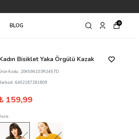
0
İ
BLOG
Kadın Bisiklet Yaka Örgülü Kazak
Ürün Kodu
:
20K596103R24STD
Barkod
:
6402187281809
₺ 159,99
Renk