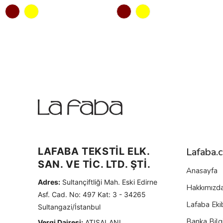
LAFABA TEKSTİL ELK.
Lafaba.
SAN. VE TİC. LTD. ŞTİ.
Anasayfa
Adres:
Sultançiftliği Mah. Eski Edirne
Hakkımızd
Asf. Cad. No: 497 Kat: 3 - 34265
Lafaba Eki
Sultangazi/İstanbul
Banka Bilgi
Vergi Dairesi:
ATIŞALANI