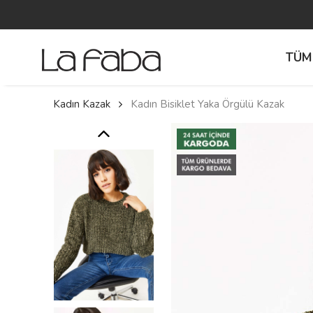
TÜM
Kadın Kazak
Kadın Bisiklet Yaka Örgülü Kazak