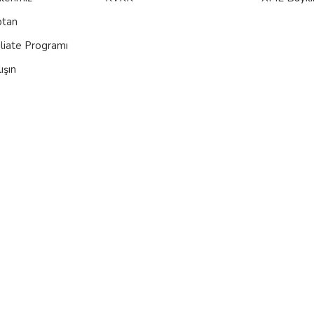
ptan
iliate Programı
ışın