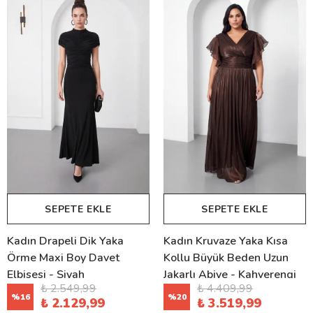
SEPETE EKLE
SEPETE EKLE
Kadın Drapeli Dik Yaka
Kadın Kruvaze Yaka Kısa
Örme Maxi Boy Davet
Kollu Büyük Beden Uzun
Elbisesi - Siyah
Jakarlı Abiye - Kahverengi
₺ 2.549,99
₺ 4.409,99
%
16
%
20
₺ 2.129,99
₺ 3.519,99