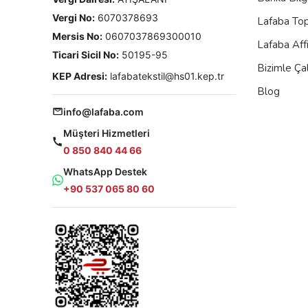
Vergi No:
6070378693
Lafaba To
Mersis No:
0607037869300010
Lafaba Aff
Ticari Sicil No:
50195-95
Bizimle Çal
KEP Adresi:
lafabatekstil@hs01.kep.tr
Blog
info@lafaba.com
Müşteri Hizmetleri
0 850 840 44 66
WhatsApp Destek
+90 537 065 80 60