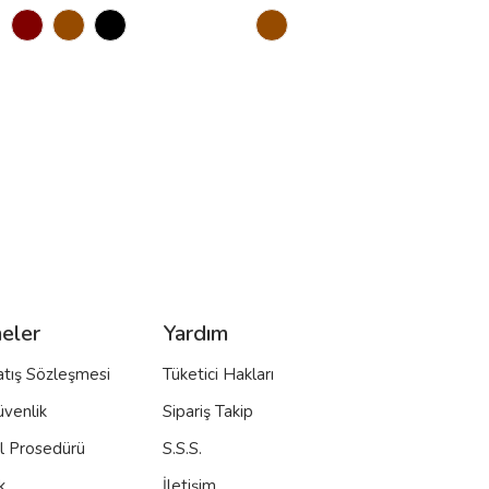
eler
Yardım
atış Sözleşmesi
Tüketici Hakları
üvenlik
Sipariş Takip
al Prosedürü
S.S.S.
k
İletişim