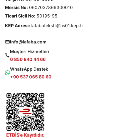
Mersis No:
0607037869300010
Ticari Sicil No:
50195-95
KEP Adresi:
lafabatekstil@hs01.kep.tr
info@lafaba.com
Müşteri Hizmetleri
0 850 840 44 66
WhatsApp Destek
+90 537 065 80 60