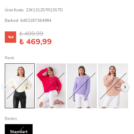
Ürün Kodu
:
22K131257R23STD
Barkod
:
6402187364984
₺ 499,99
%
6
₺ 469,99
Renk
Beden
Standart