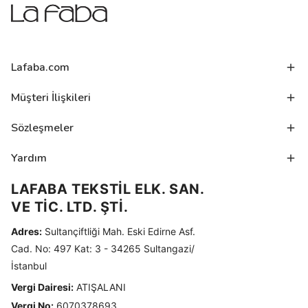
Lafaba.com
Müşteri İlişkileri
Sözleşmeler
Yardım
LAFABA TEKSTİL ELK. SAN.
VE TİC. LTD. ŞTİ.
Adres:
Sultançiftliği Mah. Eski Edirne Asf.
Cad. No: 497 Kat: 3 - 34265 Sultangazi/
İstanbul
Vergi Dairesi:
ATIŞALANI
Vergi No:
6070378693