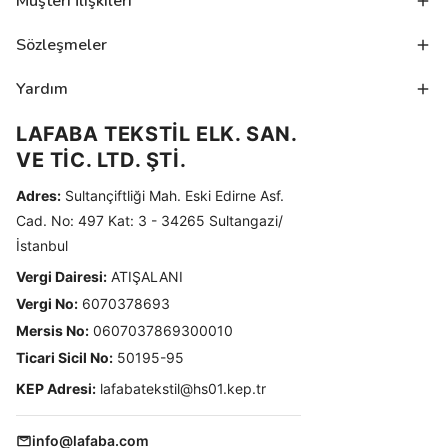
Müşteri İlişkileri
Sözleşmeler
Yardım
LAFABA TEKSTİL ELK. SAN.
VE TİC. LTD. ŞTİ.
Adres:
Sultançiftliği Mah. Eski Edirne Asf.
Cad. No: 497 Kat: 3 - 34265 Sultangazi/
İstanbul
Vergi Dairesi:
ATIŞALANI
Vergi No:
6070378693
Mersis No:
0607037869300010
Ticari Sicil No:
50195-95
KEP Adresi:
lafabatekstil@hs01.kep.tr
info@lafaba.com