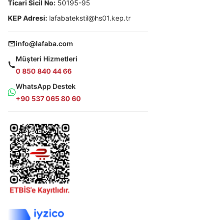
Ticari Sicil No:
50195-95
KEP Adresi:
lafabatekstil@hs01.kep.tr
info@lafaba.com
Müşteri Hizmetleri
0 850 840 44 66
WhatsApp Destek
+90 537 065 80 60