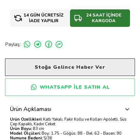
14 GÜN ÜCRETSİZ
24 SAAT İÇİNDE
İADE YAPILIR
KARGODA
Paylaş
:
Stoğa Gelince Haber Ver
WHATSAPP ILE SATIN AL
Ürün Açıklaması
Ürün Özellikleri:
Katlı Yakalı, Fakir Kollu ve Kolları Apoletli, Süs
Cep Kapaklı, Kadın Ceket
Ürün Boyu:
83 cm
Model Ölçüleri:
Boy: 1.75 - Göğüs: 88 - Bel: 62 - Basen: 90
Numune Bedeni:
S/36