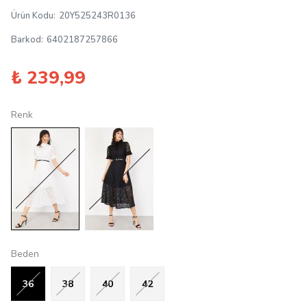
Ürün Kodu
:
20Y525243R0136
Barkod
:
6402187257866
₺ 239,99
Renk
Beden
36
38
40
42