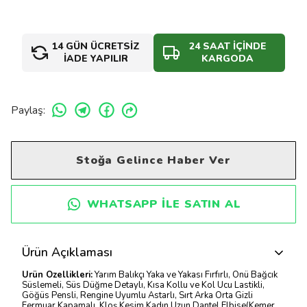
14 GÜN ÜCRETSİZ
24 SAAT İÇİNDE
İADE YAPILIR
KARGODA
Paylaş
:
Stoğa Gelince Haber Ver
WHATSAPP ILE SATIN AL
Ürün Açıklaması
Ürün Özellikleri:
Yarım Balıkçı Yaka ve Yakası Fırfırlı, Önü Bağcık
Süslemeli, Süs Düğme Detaylı, Kısa Kollu ve Kol Ucu Lastikli,
Göğüs Pensli, Rengine Uyumlu Astarlı, Sırt Arka Orta Gizli
Fermuar Kapamalı, Kloş Kesim Kadın Uzun Dantel Elbise(Kemer