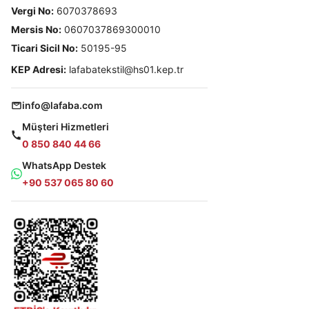
Vergi No:
6070378693
Mersis No:
0607037869300010
Ticari Sicil No:
50195-95
KEP Adresi:
lafabatekstil@hs01.kep.tr
info@lafaba.com
Müşteri Hizmetleri
0 850 840 44 66
WhatsApp Destek
+90 537 065 80 60