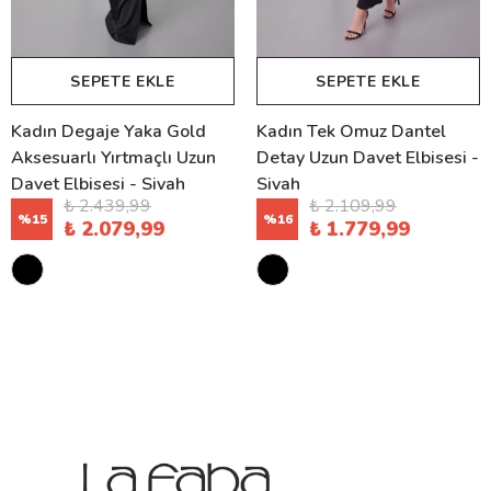
SEPETE EKLE
SEPETE EKLE
Kadın Degaje Yaka Gold
Kadın Tek Omuz Dantel
Aksesuarlı Yırtmaçlı Uzun
Detay Uzun Davet Elbisesi -
Davet Elbisesi - Siyah
Siyah
₺ 2.439,99
₺ 2.109,99
%
15
%
16
₺ 2.079,99
₺ 1.779,99