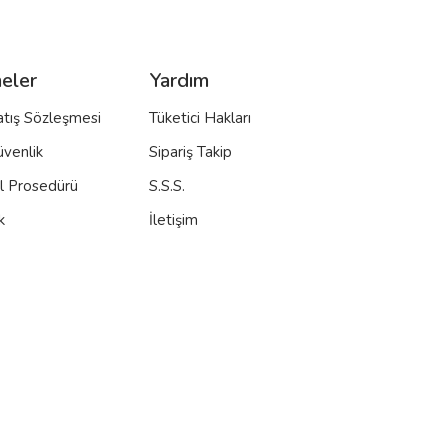
eler
Yardım
atış Sözleşmesi
Tüketici Hakları
üvenlik
Sipariş Takip
al Prosedürü
S.S.S.
k
İletişim