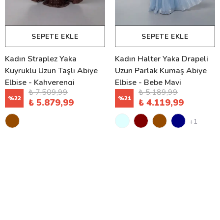
SEPETE EKLE
SEPETE EKLE
Kadın Straplez Yaka
Kadın Halter Yaka Drapeli
Kuyruklu Uzun Taşlı Abiye
Uzun Parlak Kumaş Abiye
Elbise - Kahverengi
Elbise - Bebe Mavi
₺ 7.509,99
₺ 5.189,99
%
22
%
21
₺ 5.879,99
₺ 4.119,99
+1