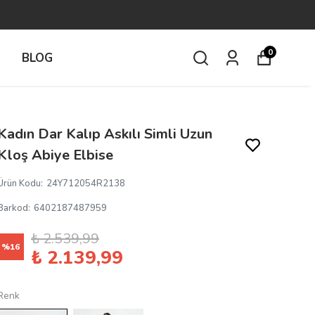
0
İ
BLOG
Kadın Dar Kalıp Askılı Simli Uzun
Kloş Abiye Elbise
Ürün Kodu
:
24Y712054R2138
Barkod
:
6402187487959
₺ 2.539,99
%
16
₺ 2.139,99
Renk