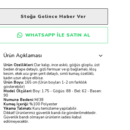
Stoğa Gelince Haber Ver
WHATSAPP ILE SATIN AL
Ürün Açıklaması
Ürün Özellikleri:
Dar kalıp, ince askılı, göğüs gloplu, üst
beden drape detaylı, gizli fermuar ve ip bağlamalı, kloş
kesim, etek ucu gren şerit detaylı, simli kumaş özellikli,
kadın uzun abiye elbise.
Ürün Boyu:
165 cm (Ürün boyları 1-2 cm farklılık
gösterebilir)
Model Ölçüleri:
Boy: 1.75 - Göğüs: 88 - Bel: 62 - Basen:
90
Numune Bedeni:
M/38
Kumaş İçeriği:
%100 Polyester
Yıkama Talimatı:
Kuru temizleme yapılabilir.
Dikkat! Ürünlerimiz güvenlik bandı ile gönderilmektedir.
Güvenlik bandı olmayan ürünlerin iadesi kabul
edilmeyecektir.