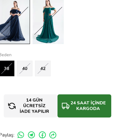
Beden
38
40
42
14 GÜN
24 SAAT İÇİNDE
ÜCRETSİZ
KARGODA
İADE YAPILIR
Paylaş
: