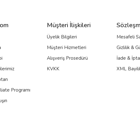
com
Müşteri İlişkileri
Sözleşm
Üyelik Bilgileri
Mesafeli S
a
Müşteri Hizmetleri
Gizlilik & G
bi
Alışveriş Prosedürü
İade & İpt
lerimiz
KVKK
XML Bayili
ptan
iliate Programı
ışın