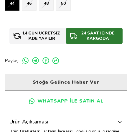
44
46
48
50
14 GÜN ÜCRETSİZ
24 SAAT İÇİNDE
İADE YAPILIR
KARGODA
Paylaş
:
Stoğa Gelince Haber Ver
WHATSAPP ILE SATIN AL
Ürün Açıklaması
Ürün Özellikleri:
Dar kalıp, İnce askılı, göğüs gloplu, içi rengine