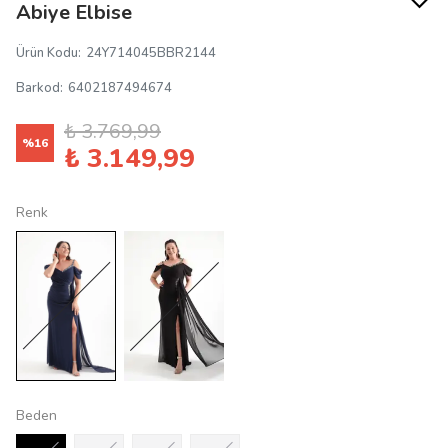
Abiye Elbise
Ürün Kodu
:
24Y714045BBR2144
Barkod
:
6402187494674
₺ 3.769,99
%
16
₺ 3.149,99
Renk
Beden