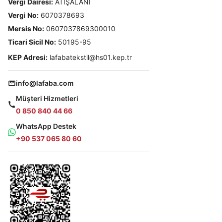
Vergi Dairesi:
ATIŞALANI
Vergi No:
6070378693
Mersis No:
0607037869300010
Ticari Sicil No:
50195-95
KEP Adresi:
lafabatekstil@hs01.kep.tr
info@lafaba.com
Müşteri Hizmetleri
0 850 840 44 66
WhatsApp Destek
+90 537 065 80 60