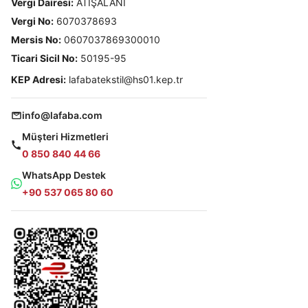
Vergi Dairesi:
ATIŞALANI
Vergi No:
6070378693
Mersis No:
0607037869300010
Ticari Sicil No:
50195-95
KEP Adresi:
lafabatekstil@hs01.kep.tr
info@lafaba.com
Müşteri Hizmetleri
0 850 840 44 66
WhatsApp Destek
+90 537 065 80 60