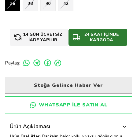
36
38
40
42
14 GÜN ÜCRETSİZ
24 SAAT İÇİNDE
İADE YAPILIR
KARGODA
Paylaş
:
Stoğa Gelince Haber Ver
WHATSAPP ILE SATIN AL
Ürün Açıklaması
Ürün Özellikleri:
Dar kalıp, balon kollu, v yakalı, göğüs gloplu,