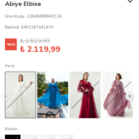
Abiye Elbise
Ürün Kodu
:
22K694885R0136
Barkod
:
6402187441470
₺ 2.519,99
%
16
₺ 2.119,99
Renk
Beden