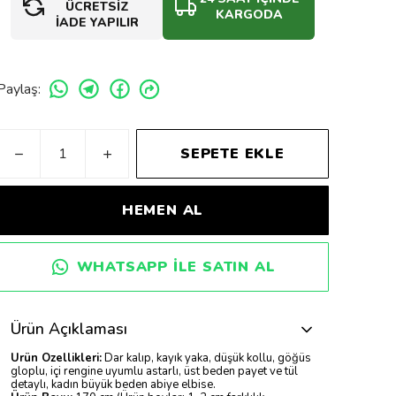
ÜCRETSİZ
KARGODA
İADE YAPILIR
Paylaş
:
SEPETE EKLE
HEMEN AL
WHATSAPP ILE SATIN AL
Ürün Açıklaması
Ürün Özellikleri:
Dar kalıp, kayık yaka, düşük kollu, göğüs
gloplu, içi rengine uyumlu astarlı, üst beden payet ve tül
detaylı, kadın büyük beden abiye elbise.