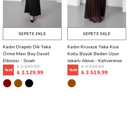
SEPETE EKLE
SEPETE EKLE
Kadın Drapeli Dik Yaka
Kadın Kruvaze Yaka Kısa
Örme Maxi Boy Davet
Kollu Büyük Beden Uzun
Elbisesi - Siyah
Jakarlı Abiye - Kahverengi
₺ 2.549,99
₺ 4.409,99
%
16
%
20
₺ 2.129,99
₺ 3.519,99