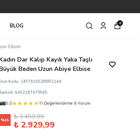
0
İ
BLOG
iye Elbise
Kadın Dar Kalıp Kayık Yaka Taşlı
Büyük Beden Uzun Abiye Elbise
Ürün Kodu
:
24Y791002BBR2144
Barkod
:
6402187479565
5.0
11 Değerlendirme 6 Yorum
₺ 3.459,99
%
15
₺ 2.929,99