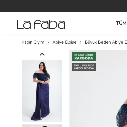
TÜM
Kadın Giyim
Abiye Elbise
Büyük Beden Abiye El