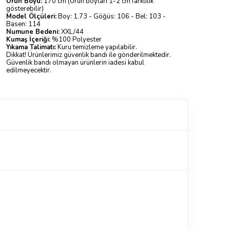
Ürün Boyu:
170 cm (Ürün boyları 1-2 cm farklılık
gösterebilir)
Model Ölçüleri:
Boy: 1.73 - Göğüs: 106 - Bel: 103 -
Basen: 114
Numune Bedeni:
XXL/44
Kumaş İçeriği:
%100 Polyester
Yıkama Talimatı:
Kuru temizleme yapılabilir.
Dikkat! Ürünlerimiz güvenlik bandı ile gönderilmektedir.
Güvenlik bandı olmayan ürünlerin iadesi kabul
edilmeyecektir.