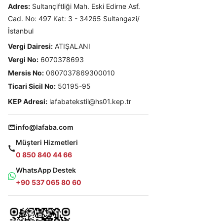
Adres:
Sultançiftliği Mah. Eski Edirne Asf.
Cad. No: 497 Kat: 3 - 34265 Sultangazi/
İstanbul
Vergi Dairesi:
ATIŞALANI
Vergi No:
6070378693
Mersis No:
0607037869300010
Ticari Sicil No:
50195-95
KEP Adresi:
lafabatekstil@hs01.kep.tr
info@lafaba.com
Müşteri Hizmetleri
0 850 840 44 66
WhatsApp Destek
+90 537 065 80 60