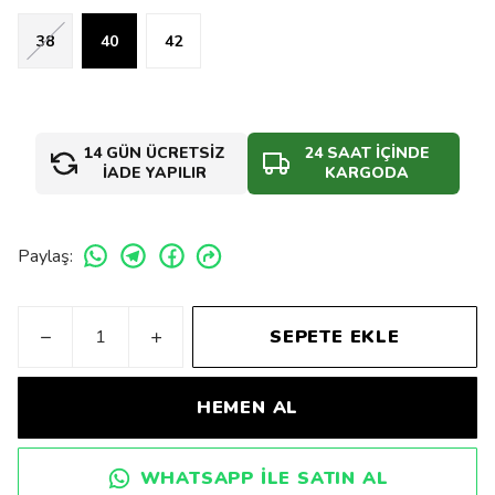
38
40
42
14 GÜN ÜCRETSİZ
24 SAAT İÇİNDE
İADE YAPILIR
KARGODA
Paylaş
:
SEPETE EKLE
HEMEN AL
WHATSAPP ILE SATIN AL