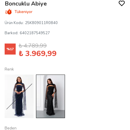
Boncuklu Abiye
Tükeniyor
Ürün Kodu
:
25K809011R0840
Barkod
:
6402187549527
₺ 4.789,99
%
17
₺ 3.969,99
Renk
Beden