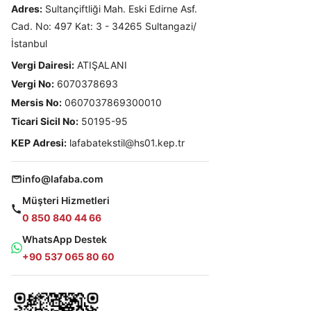
Adres:
Sultançiftliği Mah. Eski Edirne Asf.
Cad. No: 497 Kat: 3 - 34265 Sultangazi/
İstanbul
Vergi Dairesi:
ATIŞALANI
Vergi No:
6070378693
Mersis No:
0607037869300010
Ticari Sicil No:
50195-95
KEP Adresi:
lafabatekstil@hs01.kep.tr
info@lafaba.com
Müşteri Hizmetleri
0 850 840 44 66
WhatsApp Destek
+90 537 065 80 60