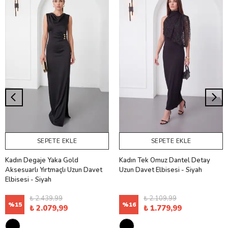
SEPETE EKLE
SEPETE EKLE
Kadın Degaje Yaka Gold
Kadın Tek Omuz Dantel Detay
Aksesuarlı Yırtmaçlı Uzun Davet
Uzun Davet Elbisesi - Siyah
Elbisesi - Siyah
₺ 2.439,99
₺ 2.109,99
%
15
%
16
₺ 2.079,99
₺ 1.779,99