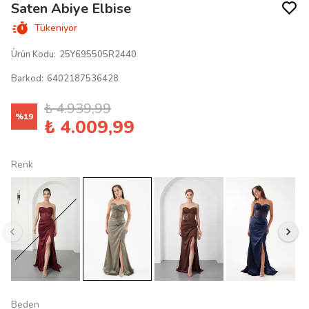
Saten Abiye Elbise
Tükeniyor
Ürün Kodu
:
25Y695505R2440
Barkod
:
6402187536428
₺ 4.939,99
%
19
₺ 4.009,99
Renk
Beden