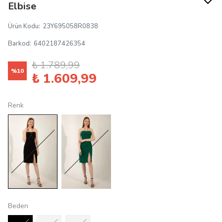
Elbise
Ürün Kodu
:
23Y695058R0838
Barkod
:
6402187426354
₺ 1.789,99
%
10
₺ 1.609,99
Renk
Beden