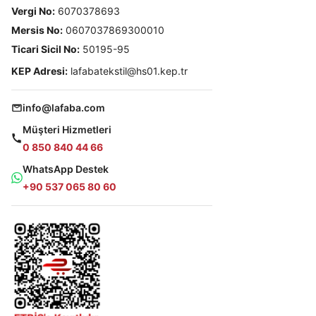
Vergi No:
6070378693
Mersis No:
0607037869300010
Ticari Sicil No:
50195-95
KEP Adresi:
lafabatekstil@hs01.kep.tr
info@lafaba.com
Müşteri Hizmetleri
0 850 840 44 66
WhatsApp Destek
+90 537 065 80 60