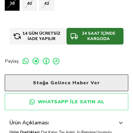
38
40
42
14 GÜN ÜCRETSİZ
24 SAAT İÇİNDE
İADE YAPILIR
KARGODA
Paylaş
:
Stoğa Gelince Haber Ver
WHATSAPP ILE SATIN AL
Ürün Açıklaması
Ürün Özellikleri:
Dar Kalıp, Taş Askılı, İçi Rengine Uyumulu