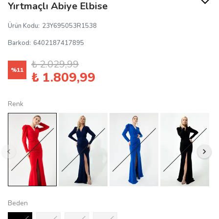
Yırtmaçlı Abiye Elbise
Ürün Kodu
:
23Y695053R1538
Barkod
:
6402187417895
₺ 2.029,99
%
11
₺ 1.809,99
Renk
Beden