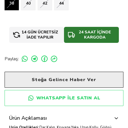
38
40
42
44
14 GÜN ÜCRETSİZ
24 SAAT İÇİNDE
İADE YAPILIR
KARGODA
Paylaş
:
Stoğa Gelince Haber Ver
WHATSAPP ILE SATIN AL
Ürün Açıklaması
Ürün Özellikleri:
Dar Kalıp, Kruvaze Yaka, Uzun Kollu, Göğsü