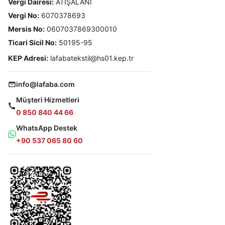
Vergi Dairesi:
ATIŞALANI
Vergi No:
6070378693
Mersis No:
0607037869300010
Ticari Sicil No:
50195-95
KEP Adresi:
lafabatekstil@hs01.kep.tr
info@lafaba.com
Müşteri Hizmetleri
0 850 840 44 66
WhatsApp Destek
+90 537 065 80 60