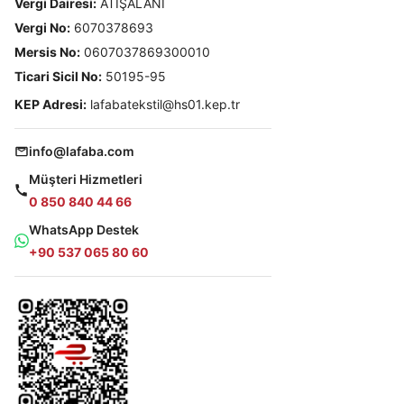
Vergi Dairesi:
ATIŞALANI
Vergi No:
6070378693
Mersis No:
0607037869300010
Ticari Sicil No:
50195-95
KEP Adresi:
lafabatekstil@hs01.kep.tr
info@lafaba.com
Müşteri Hizmetleri
0 850 840 44 66
WhatsApp Destek
+90 537 065 80 60