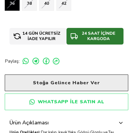
36
38
40
42
14 GÜN ÜCRETSİZ
24 SAAT İÇİNDE
İADE YAPILIR
KARGODA
Paylaş
:
Stoğa Gelince Haber Ver
WHATSAPP ILE SATIN AL
Ürün Açıklaması
Ürün Özellikleri:
Dar kalıp, kayık Yaka, Göğsü Gloplu ve Taş