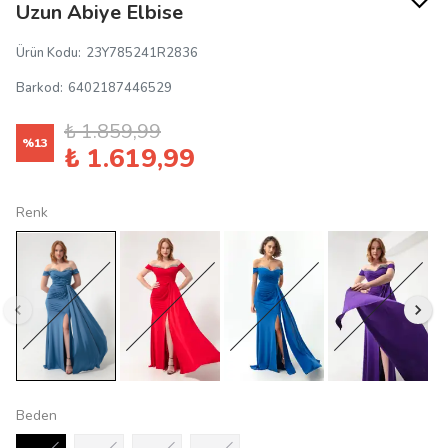
Uzun Abiye Elbise
Ürün Kodu
:
23Y785241R2836
Barkod
:
6402187446529
₺ 1.859,99
%
13
₺ 1.619,99
Renk
Beden