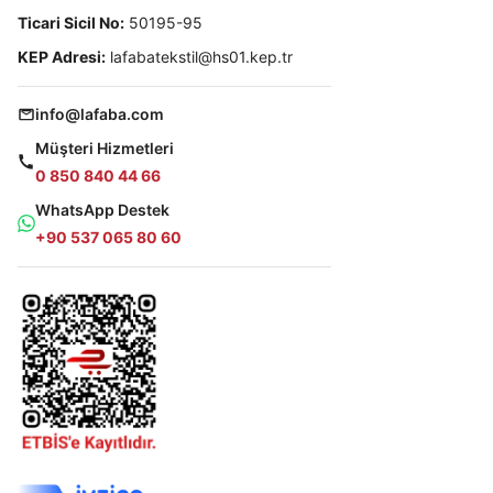
Ticari Sicil No:
50195-95
KEP Adresi:
lafabatekstil@hs01.kep.tr
info@lafaba.com
Müşteri Hizmetleri
0 850 840 44 66
WhatsApp Destek
+90 537 065 80 60