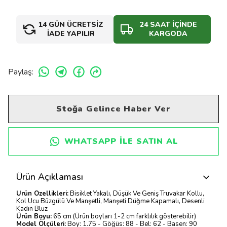
14 GÜN ÜCRETSİZ
24 SAAT İÇİNDE
İADE YAPILIR
KARGODA
Paylaş
:
Stoğa Gelince Haber Ver
WHATSAPP ILE SATIN AL
Ürün Açıklaması
Ürün Özellikleri:
Bisiklet Yakalı, Düşük Ve Geniş Truvakar Kollu,
Kol Ucu Büzgülü Ve Manşetli, Manşeti Düğme Kapamalı, Desenli
Kadın Bluz
Ürün Boyu:
65 cm (Ürün boyları 1-2 cm farklılık gösterebilir)
Model Ölçüleri:
Boy: 1.75 - Göğüs: 88 - Bel: 62 - Basen: 90