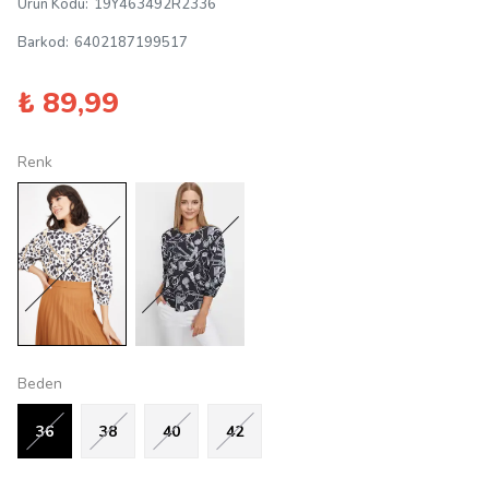
Ürün Kodu
:
19Y463492R2336
Barkod
:
6402187199517
₺ 89,99
Renk
Beden
36
38
40
42