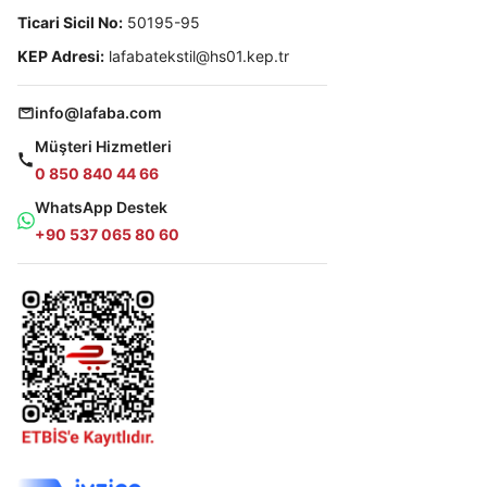
Ticari Sicil No:
50195-95
KEP Adresi:
lafabatekstil@hs01.kep.tr
info@lafaba.com
Müşteri Hizmetleri
0 850 840 44 66
WhatsApp Destek
+90 537 065 80 60