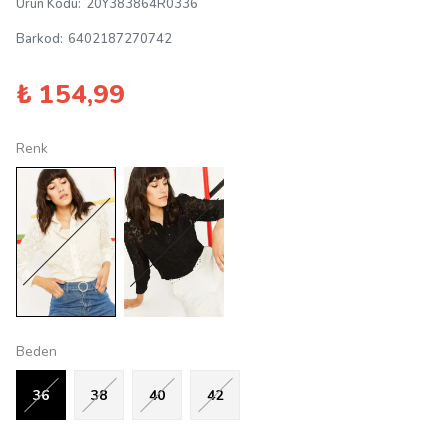
Ürün Kodu
:
20Y383864R0336
Barkod
:
6402187270742
₺ 154,99
Renk
Beden
36
38
40
42