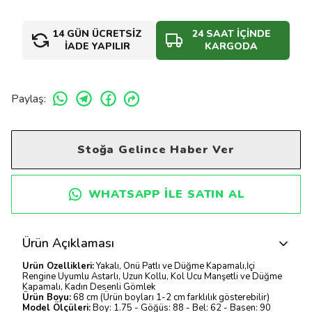
14 GÜN ÜCRETSİZ
24 SAAT İÇİNDE
İADE YAPILIR
KARGODA
Paylaş
:
Stoğa Gelince Haber Ver
WHATSAPP ILE SATIN AL
Ürün Açıklaması
Ürün Özellikleri:
Yakalı, Önü Patlı ve Düğme Kapamalı,İçi
Rengine Uyumlu Astarlı, Uzun Kollu, Kol Ucu Manşetli ve Düğme
Kapamalı, Kadın Desenli Gömlek
Ürün Boyu:
68 cm (Ürün boyları 1-2 cm farklılık gösterebilir)
Model Ölçüleri:
Boy: 1.75 - Göğüs: 88 - Bel: 62 - Basen: 90