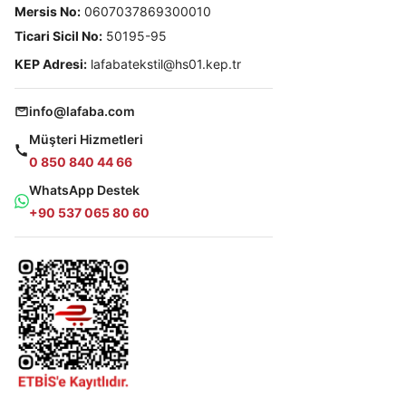
Mersis No:
0607037869300010
Ticari Sicil No:
50195-95
KEP Adresi:
lafabatekstil@hs01.kep.tr
info@lafaba.com
Müşteri Hizmetleri
0 850 840 44 66
WhatsApp Destek
+90 537 065 80 60