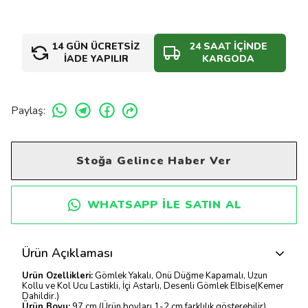
14 GÜN ÜCRETSİZ
24 SAAT İÇİNDE
İADE YAPILIR
KARGODA
Paylaş
:
Stoğa Gelince Haber Ver
WHATSAPP ILE SATIN AL
Ürün Açıklaması
Ürün Özellikleri:
Gömlek Yakalı, Önü Düğme Kapamalı, Uzun
Kollu ve Kol Ucu Lastikli, İçi Astarlı, Desenli Gömlek Elbise(Kemer
Dahildir.)
Ürün Boyu:
97 cm (Ürün boyları 1-2 cm farklılık gösterebilir)