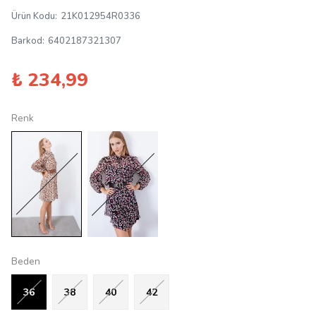
Ürün Kodu
:
21K012954R0336
Barkod
:
6402187321307
₺ 234,99
Renk
Beden
36
38
40
42