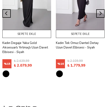
SEPETE EKLE
SEPETE EKLE
Kadın Degaje Yaka Gold
Kadın Tek Omuz Dantel Detay
Aksesuarlı Yırtmaçlı Uzun Davet
Uzun Davet Elbisesi - Siyah
Elbisesi - Siyah
₺ 2.439,99
₺ 2.109,99
%
15
%
16
₺ 2.079,99
₺ 1.779,99