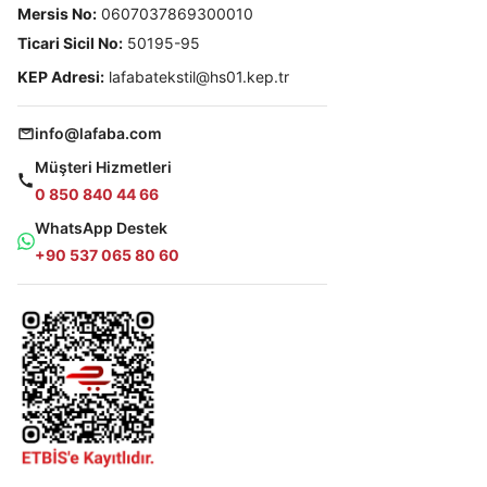
Mersis No:
0607037869300010
Ticari Sicil No:
50195-95
KEP Adresi:
lafabatekstil@hs01.kep.tr
info@lafaba.com
Müşteri Hizmetleri
0 850 840 44 66
WhatsApp Destek
+90 537 065 80 60