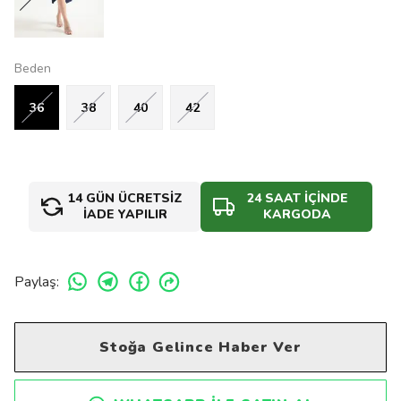
Beden
36
38
40
42
14 GÜN ÜCRETSİZ
24 SAAT İÇİNDE
İADE YAPILIR
KARGODA
Paylaş
:
Stoğa Gelince Haber Ver