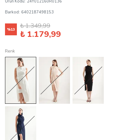
Ürün Kodu
:
24Y012160R0136
Barkod
:
6402187498153
₺ 1.349,99
%
13
₺ 1.179,99
Renk