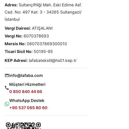
Adres:
Sultançiftliği Mah. Eski Edirne Asf.
Cad. No: 497 Kat: 3 - 34265 Sultangazi/
İstanbul
Vergi Dairesi:
ATIŞALANI
Vergi No:
6070378693
Mersis No:
0607037869300010
Ticari Sicil No:
50195-95
KEP Adresi:
lafabatekstil@hs01.kep.tr
info@lafaba.com
Müşteri Hizmetleri
0 850 840 44 66
WhatsApp Destek
+90 537 065 80 60