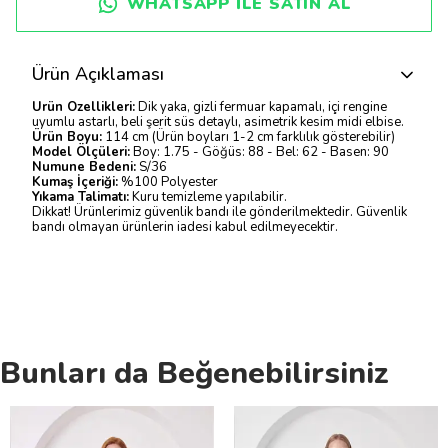
WHATSAPP ILE SATIN AL
Ürün Açıklaması
Ürün Özellikleri:
Dik yaka, gizli fermuar kapamalı, içi rengine
uyumlu astarlı, beli şerit süs detaylı, asimetrik kesim midi elbise.
Ürün Boyu:
114 cm (Ürün boyları 1-2 cm farklılık gösterebilir)
Model Ölçüleri:
Boy: 1.75 - Göğüs: 88 - Bel: 62 - Basen: 90
Numune Bedeni:
S/36
Kumaş İçeriği:
%100 Polyester
Yıkama Talimatı:
Kuru temizleme yapılabilir.
Dikkat! Ürünlerimiz güvenlik bandı ile gönderilmektedir. Güvenlik
bandı olmayan ürünlerin iadesi kabul edilmeyecektir.
Bunları da Beğenebilirsiniz