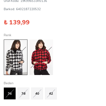
Ürün Kodu
:
19K996533R0136
Barkod
:
6402187220532
₺ 139,99
Renk
Beden
36
38
40
42