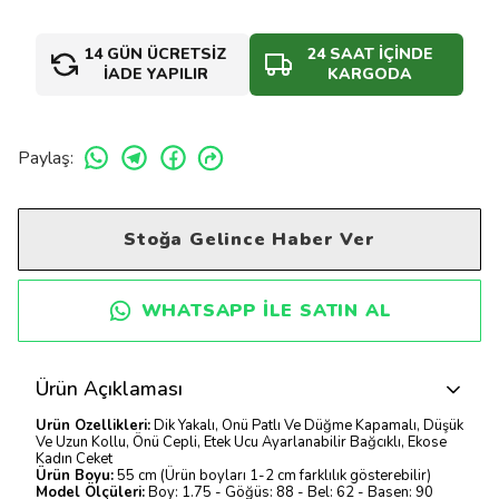
14 GÜN ÜCRETSİZ
24 SAAT İÇİNDE
İADE YAPILIR
KARGODA
Paylaş
:
Stoğa Gelince Haber Ver
WHATSAPP ILE SATIN AL
Ürün Açıklaması
Ürün Özellikleri:
Dik Yakalı, Önü Patlı Ve Düğme Kapamalı, Düşük
Ve Uzun Kollu, Önü Cepli, Etek Ucu Ayarlanabilir Bağcıklı, Ekose
Kadın Ceket
Ürün Boyu:
55 cm (Ürün boyları 1-2 cm farklılık gösterebilir)
Model Ölçüleri:
Boy: 1.75 - Göğüs: 88 - Bel: 62 - Basen: 90