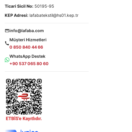
Ticari Sicil No:
50195-95
KEP Adresi:
lafabatekstil@hs01.kep.tr
info@lafaba.com
Müşteri Hizmetleri
0 850 840 44 66
WhatsApp Destek
+90 537 065 80 60